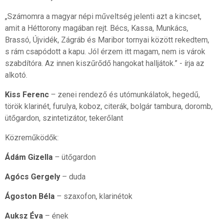
„Számomra a magyar népi műveltség jelenti azt a kincset,
amit a Héttorony magában rejt. Bécs, Kassa, Munkács,
Brassó, Újvidék, Zágráb és Maribor tornyai között rekedtem,
s rám csapódott a kapu. Jól érzem itt magam, nem is várok
szabdítóra. Az innen kiszűrődő hangokat halljátok.” - írja az
alkotó.
Kiss Ferenc
– zenei rendező és utómunkálatok, hegedű,
török klarinét, furulya, koboz, citerák, bolgár tambura, doromb,
ütőgardon, szintetizátor, tekerőlant
Közreműködők:
Ádám Gizella
– ütőgardon
Agócs Gergely
– duda
Ágoston Béla
– szaxofon, klarinétok
Auksz Éva
– ének