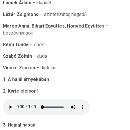
Lámek Ádám
– klarinét
Lázár Zsigmond
– szintetizátor, hegedű
Maros Anna, Bihari Együttes, Honvéd Együttes
–
beszédhangok
Rémi Tünde
– ének
Szabó Zoltán
– duda
Vincze Zsuzsa
– dúdolás
1. A halál árnyékában
2. Kyrie eleison!
3. Hajnal hasad