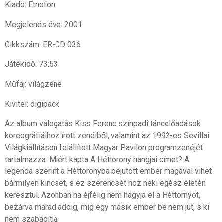
Kiadó: Etnofon
Megjelenés éve: 2001
Cikkszám: ER-CD 036
Játékidő: 73:53
Műfaj: világzene
Kivitel: digipack
Az album válogatás Kiss Ferenc színpadi táncelőadások
koreográfiáihoz írott zenéiből, valamint az 1992-es Sevillai
Világkiállításon felállított Magyar Pavilon programzenéjét
tartalmazza. Miért kapta A Héttorony hangjai címet? A
legenda szerint a Héttoronyba bejutott ember magával vihet
bármilyen kincset, s ez szerencsét hoz neki egész életén
keresztül. Azonban ha éjfélig nem hagyja el a Héttornyot,
bezárva marad addig, mig egy másik ember be nem jut, s ki
nem szabadítja.