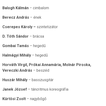
Balogh Kálmán
– cimbalom
Berecz András
– ének
Cserepes Károly –
szintetizátor
D. Tóth Sándor
– brácsa
Gombai Tamás
– hegedű
Halmágyi Mihály
– hegedű
Horváth Virgil, Prókai Annamária, Molnár Piroska,
Vereczki András
– beszéd
Huszár Mihály
– basszusgitár
Janek József
– táncritmus koreográfia
Kürtösi Zsolt
– nagybőgő