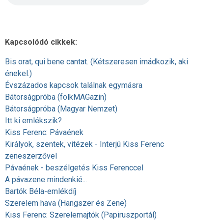
Kapcsolódó cikkek:
Bis orat, qui bene cantat. (Kétszeresen imádkozik, aki
énekel.)
Évszázados kapcsok találnak egymásra
Bátorságpróba (folkMAGazin)
Bátorságpróba (Magyar Nemzet)
Itt ki emlékszik?
Kiss Ferenc: Pávaének
Királyok, szentek, vitézek - Interjú Kiss Ferenc
zeneszerzővel
Pávaének - beszélgetés Kiss Ferenccel
A pávazene mindenkié...
Bartók Béla-emlékdíj
Szerelem hava (Hangszer és Zene)
Kiss Ferenc: Szerelemajtók (Papiruszportál)