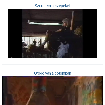
Szeretem a szépeket
Ördög van a botomban