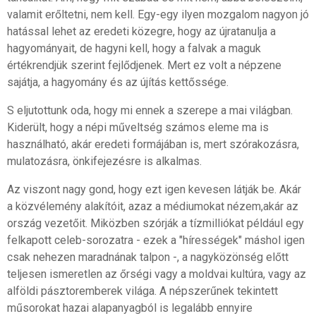
valamit erőltetni, nem kell. Egy-egy ilyen mozgalom nagyon jó
hatással lehet az eredeti közegre, hogy az újratanulja a
hagyományait, de hagyni kell, hogy a falvak a maguk
értékrendjük szerint fejlődjenek. Mert ez volt a népzene
sajátja, a hagyomány és az újítás kettőssége.
S eljutottunk oda, hogy mi ennek a szerepe a mai világban.
Kiderült, hogy a népi műveltség számos eleme ma is
használható, akár eredeti formájában is, mert szórakozásra,
mulatozásra, önkifejezésre is alkalmas.
Az viszont nagy gond, hogy ezt igen kevesen látják be. Akár
a közvélemény alakítóit, azaz a médiumokat nézem,akár az
ország vezetőit. Miközben szórják a tízmilliókat például egy
felkapott celeb-sorozatra - ezek a "hírességek" máshol igen
csak nehezen maradnának talpon -, a nagyközönség előtt
teljesen ismeretlen az őrségi vagy a moldvai kultúra, vagy az
alföldi pásztoremberek világa. A népszerűnek tekintett
műsorokat hazai alapanyagból is legalább ennyire