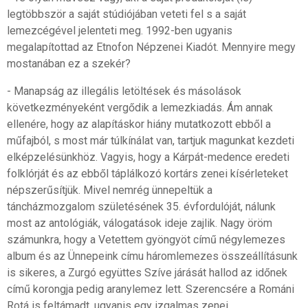
legtöbbször a saját stúdiójában veteti fel s a saját
lemezcégével jelenteti meg. 1992-ben ugyanis
megalapítottad az Etnofon Népzenei Kiadót. Mennyire megy
mostanában ez a szekér?
- Manapság az illegális letöltések és másolások
következményeként vergődik a lemezkiadás. Ám annak
ellenére, hogy az alapításkor hiány mutatkozott ebből a
műfajból, s most már túlkínálat van, tartjuk magunkat kezdeti
elképzelésünkhöz. Vagyis, hogy a Kárpát-medence eredeti
folklórját és az ebből táplálkozó kortárs zenei kísérleteket
népszerűsítjük. Mivel nemrég ünnepeltük a
táncházmozgalom születésének 35. évfordulóját, nálunk
most az antológiák, válogatások ideje zajlik. Nagy öröm
számunkra, hogy a Vetettem gyöngyöt című négylemezes
album és az Ünnepeink címu háromlemezes összeállításunk
is sikeres, a Zurgó együttes Szíve járását hallod az időnek
című korongja pedig aranylemez lett. Szerencsére a Románi
Rotá is feltámadt, ugyanis egy izgalmas zenei