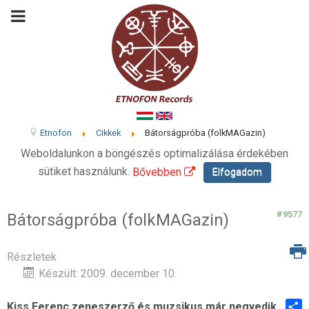
Etnofon
Cikkek
Bátorságpróba (folkMAGazin)
Weboldalunkon a böngészés optimalizálása érdekében
sütiket használunk.
Bővebben
Elfogadom
#9577
Bátorságpróba (folkMAGazin)
Részletek
Készült: 2009. december 10.
Kiss Ferenc zeneszerző és muzsikus már negyedik