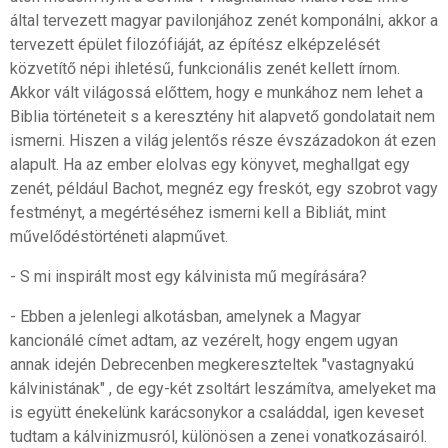
által tervezett magyar pavilonjához zenét komponálni, akkor a
tervezett épület filozófiáját, az építész elképzelését
közvetítő népi ihletésű, funkcionális zenét kellett írnom.
Akkor vált világossá előttem, hogy e munkához nem lehet a
Biblia történeteit s a keresztény hit alapvető gondolatait nem
ismerni. Hiszen a világ jelentős része évszázadokon át ezen
alapult. Ha az ember elolvas egy könyvet, meghallgat egy
zenét, például Bachot, megnéz egy freskót, egy szobrot vagy
festményt, a megértéséhez ismerni kell a Bibliát, mint
művelődéstörténeti alapművet.
- S mi inspirált most egy kálvinista mű megírására?
- Ebben a jelenlegi alkotásban, amelynek a Magyar
kancionálé címet adtam, az vezérelt, hogy engem ugyan
annak idején Debrecenben megkereszteltek "vastagnyakú
kálvinistának" , de egy-két zsoltárt leszámítva, amelyeket ma
is együtt énekelünk karácsonykor a családdal, igen keveset
tudtam a kálvinizmusról, különösen a zenei vonatkozásairól.