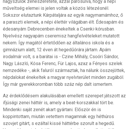
nagyszülők zeneszeretete, azzal párosulva, hogy a népi
műveltség elemei is jelen voltak a közös létezésnél.
Sokszor elutaztunk Kárpátaljára az egyik nagymamámhoz, ő
a paraszti elemek, a népi élettér világában élt. Édesapám és
édesanyám Debrecenben énekeltek a Csenki-kórusban.
Nyelvész nagyapám cseremisz hangfelvételeket mutatott
nekem. Így magától értetődően az általános iskola és a
gimnázium alatt, 12 éven át hegedűórára jártam. Apám
irodalmár volt, s a barátai is - Czine Mihály, Csoóri Sándor,
Nagy László, Kósa Ferenc, Für Lajos, azaz a Fényes szelek
nemzedéke -, akik faluról származtak, ha nálunk összejöttek,
népdalokat énekeltek a magyar nyelvterület minden zugából.
Így már gyerekkoromban több száz nép dalt ismertem.
Az érdeklődésem alakulásában emellett szerepet játszott az
ifjúsági zenei háttér is, amely a beat-korszakkal tört be.
Mindenki saját zenét akart gyártani. Először én is
koppintottam, miután vetettem magamnak egy héthúros
szovjet gitárt, s ezáltal kissé háttérbe szorult a hegedű.