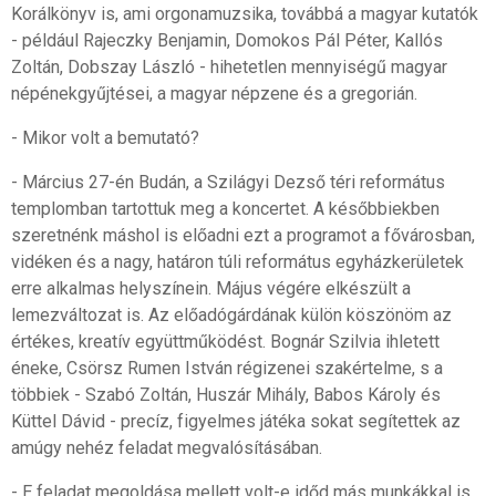
Korálkönyv is, ami orgonamuzsika, továbbá a magyar kutatók
- például Rajeczky Benjamin, Domokos Pál Péter, Kallós
Zoltán, Dobszay László - hihetetlen mennyiségű magyar
népénekgyűjtései, a magyar népzene és a gregorián.
- Mikor volt a bemutató?
- Március 27-én Budán, a Szilágyi Dezső téri református
templomban tartottuk meg a koncertet. A későbbiekben
szeretnénk máshol is előadni ezt a programot a fővárosban,
vidéken és a nagy, határon túli református egyházkerületek
erre alkalmas helyszínein. Május végére elkészült a
lemezváltozat is. Az előadógárdának külön köszönöm az
értékes, kreatív együttműködést. Bognár Szilvia ihletett
éneke, Csörsz Rumen István régizenei szakértelme, s a
többiek - Szabó Zoltán, Huszár Mihály, Babos Károly és
Küttel Dávid - precíz, figyelmes játéka sokat segítettek az
amúgy nehéz feladat megvalósításában.
- E feladat megoldása mellett volt-e időd más munkákkal is