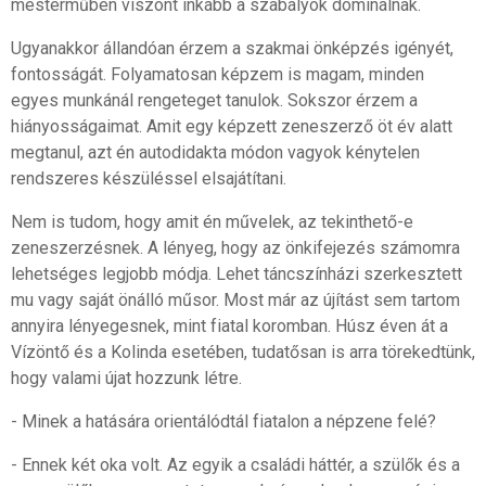
mesterműben viszont inkább a szabályok dominálnak.
Ugyanakkor állandóan érzem a szakmai önképzés igényét,
fontosságát. Folyamatosan képzem is magam, minden
egyes munkánál rengeteget tanulok. Sokszor érzem a
hiányosságaimat. Amit egy képzett zeneszerző öt év alatt
megtanul, azt én autodidakta módon vagyok kénytelen
rendszeres készüléssel elsajátítani.
Nem is tudom, hogy amit én művelek, az tekinthető-e
zeneszerzésnek. A lényeg, hogy az önkifejezés számomra
lehetséges legjobb módja. Lehet táncszínházi szerkesztett
mu vagy saját önálló műsor. Most már az újítást sem tartom
annyira lényegesnek, mint fiatal koromban. Húsz éven át a
Vízöntő és a Kolinda esetében, tudatősan is arra törekedtünk,
hogy valami újat hozzunk létre.
- Minek a hatására orientálódtál fiatalon a népzene felé?
- Ennek két oka volt. Az egyik a családi háttér, a szülők és a