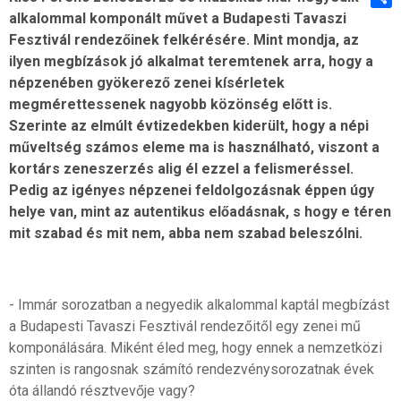
alkalommal komponált művet a Budapesti Tavaszi
Shar
Fesztivál rendezőinek felkérésére. Mint mondja, az
ilyen megbízások jó alkalmat teremtenek arra, hogy a
népzenében gyökerező zenei kísérletek
megmérettessenek nagyobb közönség előtt is.
Szerinte az elmúlt évtizedekben kiderült, hogy a népi
műveltség számos eleme ma is használható, viszont a
kortárs zeneszerzés alig él ezzel a felismeréssel.
Pedig az igényes népzenei feldolgozásnak éppen úgy
helye van, mint az autentikus előadásnak, s hogy e téren
mit szabad és mit nem, abba nem szabad beleszólni.
- Immár sorozatban a negyedik alkalommal kaptál megbízást
a Budapesti Tavaszi Fesztivál rendezőitől egy zenei mű
komponálására. Miként éled meg, hogy ennek a nemzetközi
szinten is rangosnak számító rendezvénysorozatnak évek
óta állandó résztvevője vagy?