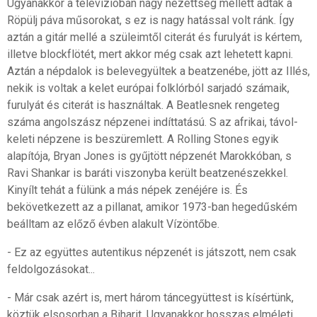
Ugyanakkor a televízióban nagy nézettség mellett adták a
Röpülj páva műsorokat, s ez is nagy hatással volt ránk. Így
aztán a gitár mellé a szüleimtől citerát és furulyát is kértem,
illetve blockflötét, mert akkor még csak azt lehetett kapni.
Aztán a népdalok is belevegyültek a beatzenébe, jött az Illés,
nekik is voltak a kelet európai folklórból sarjadó számaik,
furulyát és citerát is használtak. A Beatlesnek rengeteg
száma angolszász népzenei indíttatású. S az afrikai, távol-
keleti népzene is beszüremlett. A Rolling Stones egyik
alapítója, Bryan Jones is gyűjtött népzenét Marokkóban, s
Ravi Shankar is baráti viszonyba került beatzenészekkel.
Kinyílt tehát a fülünk a más népek zenéjére is. És
bekövetkezett az a pillanat, amikor 1973-ban hegedűském
beálltam az előző évben alakult Vízöntőbe.
- Ez az együttes autentikus népzenét is játszott, nem csak
feldolgozásokat...
- Már csak azért is, mert három táncegyüttest is kísértünk,
köztük elsosorban a Biharit. Ugyanakkor hosszas elméleti