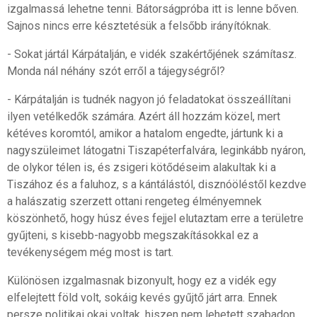
izgalmassá lehetne tenni. Bátorságpróba itt is lenne bőven.
Sajnos nincs erre késztetésük a felsőbb irányítóknak.
- Sokat jártál Kárpátalján, e vidék szakértőjének számítasz.
Monda nál néhány szót erről a tájegységről?
- Kárpátalján is tudnék nagyon jó feladatokat összeállítani
ilyen vetélkedők számára. Azért áll hozzám közel, mert
kétéves koromtól, amikor a hatalom engedte, jártunk ki a
nagyszüleimet látogatni Tiszapéterfalvára, leginkább nyáron,
de olykor télen is, és zsigeri kötődéseim alakultak ki a
Tiszához és a faluhoz, s a kántálástól, disznóöléstől kezdve
a halászatig szerzett ottani rengeteg élményemnek
köszönhető, hogy húsz éves fejjel elutaztam erre a területre
gyűjteni, s kisebb-nagyobb megszakításokkal ez a
tevékenységem még most is tart.
Különösen izgalmasnak bizonyult, hogy ez a vidék egy
elfelejtett föld volt, sokáig kevés gyűjtő járt arra. Ennek
persze politikai okai voltak, hiszen nem lehetett szabadon