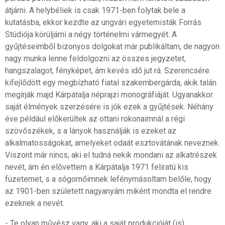
átjárni. A helybéliek is csak 1971-ben folytak bele a
kutatásba, ekkor kezdte az ungvári egyetemisták Forrás
Stúdiója körüljárni a négy történelmi vármegyét. A
gyűjtéseimből bizonyos dolgokat már publikáltam, de nagyon
nagy munka lenne feldolgozni az összes jegyzetet,
hangszalagot, fényképet, ám kevés idő jut rá. Szerencsére
kifejlődött egy megbízható fiatal szakembergárda, akik talán
megírják majd Kárpátalja néprajzi monográfiáját. Ugyanakkor
saját élmények szerzésére is jók ezek a gyűjtések. Néhány
éve például előkerültek az ottani rokonaimnál a régi
szövőszékek, s a lányok használják is ezeket az
alkalmatosságokat, amelyeket odaát esztovátának neveznek.
Viszont már nincs, aki el tudná nekik mondani az alkatrészek
nevét, ám én elővettem a Kárpátalja 1971 feliratú kis
füzetemet, s a sógornőimnek lefénymásoltam belőle, hogy
az 1901-ben született nagyanyám miként mondta el rendre
ezeknek a nevét.
- Te olyan művész vagy, aki a saját produkcióját (is)