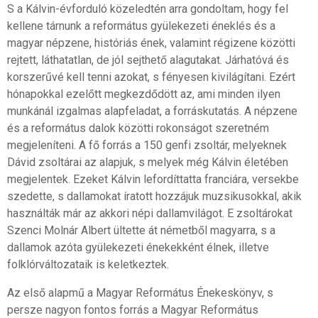
S a Kálvin-évforduló közeledtén arra gondoltam, hogy fel
kellene tárnunk a református gyülekezeti éneklés és a
magyar népzene, históriás ének, valamint régizene közötti
rejtett, láthatatlan, de jól sejthető alagutakat. Járhatóvá és
korszerűvé kell tenni azokat, s fényesen kivilágítani. Ezért
hónapokkal ezelőtt megkezdődött az, ami minden ilyen
munkánál izgalmas alapfeladat, a forráskutatás. A népzene
és a református dalok közötti rokonságot szeretném
megjeleníteni. A fő forrás a 150 genfi zsoltár, melyeknek
Dávid zsoltárai az alapjuk, s melyek még Kálvin életében
megjelentek. Ezeket Kálvin lefordíttatta franciára, versekbe
szedette, s dallamokat íratott hozzájuk muzsikusokkal, akik
használták már az akkori népi dallamvilágot. E zsoltárokat
Szenci Molnár Albert ültette át németből magyarra, s a
dallamok azóta gyülekezeti énekekként élnek, illetve
folklórváltozataik is keletkeztek.
Az első alapmű a Magyar Református Énekeskönyv, s
persze nagyon fontos forrás a Magyar Református