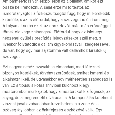
Ám bármelyik is van előbb, eljön az a pillanat, amikor ezt
össze kell rendezni. A saját érzelmi töltéstől, az
ismeretanyagtól, a fölkészültségtől függ, hogy mi kerekedik
ki belőle, s az is előfordul, hogy a szöveget is én írom meg.
A folyamat során ezek az összetevők más-más erősséggel
törnek elo vagy zsibongnak. Előfordul, hogy az ihlet egy
népzenei gyűjtés precíziós lejegyzésekor száll meg, s
ilyenkor folytatódik a dallam kigyakorlásával, ízlelgetésével,
de van, hogy egy már sajátommá vált dallamhoz társítok új
szöveget.
Ezt nagyon nehéz szavakban elmondani, mert léteznek
bizonyos kötelékek, törvényszerűségek, amiket ismerni és
alkalmazni kell, de ugyanakkor egy mérhetetlen szabadság is
van. Ez a típusú alkotás annyiban különbözik egy
mesterember munkájától, hogy a mestert kötik a fogások, az
anyag, de a megrendelő elvárásai is. A komponálás kötelmeit
viszont jóval szabadabban kezelhetem, s a zene és a
szöveg így jobban az önkifejezés eszközévé válik. Egy