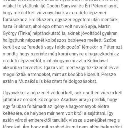
vitákat folytattunk ifjú Csoóri Sanyival és Éri Péterrel arról,
hogy miként kell viszonyulnunk az eredeti népzenei
forrásokhoz. Emlékszem, egyszer egyetem után mentünk
haza Ériékhez, ahol épp otthon volt nevelő apja, Martin
György (Tinka) néptánckutató is, akinek jóvoltából gyakran
hallgattunk népzenét kolbászos bableves mellett. Szóba
került ez az "eredeti vagy feldolgozás" témakör, s Péter azt
mondta, hogy szerinte még korai ennyire elrugaszkodni az
eredeti népzenétől, mint ahogyan mi azt a Kolindával
akkoriban terveztük. Igaza volt, mert vagy tíz-tizenöt évvel
megelőztük a trendeket, mint az később kiderült. Persze
aztán a Muzsikás is készített feldolgozásokat.
Ugyanakkor a népzenét védeni kell, sok esetben vissza kell
juttatni az eredeti közegébe. Akadnak arra jó példák, hogy
egy faluban feltámadt az igény a hagyományok életre
keltésére, de helyben már nem volt kitől elsajátítani. Így
aztán városi emberektől tanulták vissza a zenéjüket meg a
táncaikat. Ám, hogy mit szabad és mit nem, abba beleszólni,