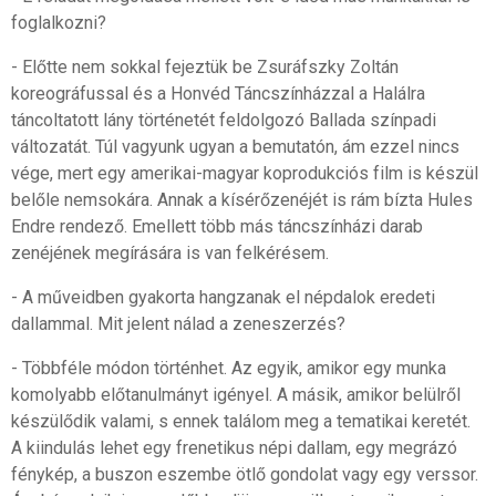
foglalkozni?
- Előtte nem sokkal fejeztük be Zsuráfszky Zoltán
koreográfussal és a Honvéd Táncszínházzal a Halálra
táncoltatott lány történetét feldolgozó Ballada színpadi
változatát. Túl vagyunk ugyan a bemutatón, ám ezzel nincs
vége, mert egy amerikai-magyar koprodukciós film is készül
belőle nemsokára. Annak a kísérőzenéjét is rám bízta Hules
Endre rendező. Emellett több más táncszínházi darab
zenéjének megírására is van felkérésem.
- A műveidben gyakorta hangzanak el népdalok eredeti
dallammal. Mit jelent nálad a zeneszerzés?
- Többféle módon történhet. Az egyik, amikor egy munka
komolyabb előtanulmányt igényel. A másik, amikor belülről
készülődik valami, s ennek találom meg a tematikai keretét.
A kiindulás lehet egy frenetikus népi dallam, egy megrázó
fénykép, a buszon eszembe ötlő gondolat vagy egy verssor.