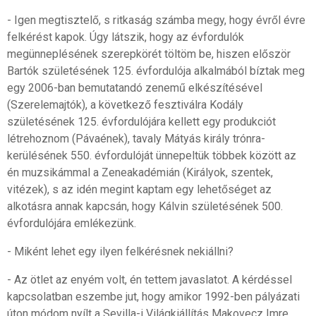
- Igen megtisztelő, s ritkaság számba megy, hogy évről évre
felkérést kapok. Úgy látszik, hogy az évfordulók
megünneplésének szerepkörét töltöm be, hiszen először
Bartók születésének 125. évfordulója alkalmából bíztak meg
egy 2006-ban bemutatandó zenemű elkészítésével
(Szerelemajtók), a következő fesztiválra Kodály
születésének 125. évfordulójára kellett egy produkciót
létrehoznom (Pávaének), tavaly Mátyás király trónra-
kerülésének 550. évfordulóját ünnepeltük többek között az
én muzsikámmal a Zeneakadémián (Királyok, szentek,
vitézek), s az idén megint kaptam egy lehetőséget az
alkotásra annak kapcsán, hogy Kálvin születésének 500.
évfordulójára emlékezünk.
- Miként lehet egy ilyen felkérésnek nekiállni?
- Az ötlet az enyém volt, én tettem javaslatot. A kérdéssel
kapcsolatban eszembe jut, hogy amikor 1992-ben pályázati
úton módom nyílt a Sevilla-i Világkiállítás Makovecz Imre