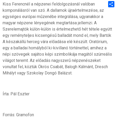
Kiss Ferencnél a népzenei feldolgozásnál valóban
komponálásról van szó. A dallamok újraértelmezése, az
Shar
egységes európai műzenébe integrálása, ugyanakkor a
magyar népzene lényegének megtartása jellemzi. A
Szerelemajtók külön-külön is értelmezhető hét tétele együtt
egy reményteljes kicsengésű balladát mond el, mely Bartók
A készakállú herceg vára előadása elé készült. Oratórium,
egy a balladai homályból ki-kivillanó történettel, amihez a
népi szövegek sajátos képi szimbolikája magától szürreális
világot teremt. Az előadás nagyszerű népzenészeket
vonultat fel, köztük Ökrös Csabát, Balogh Kálmánt, Dresch
Mihályt vagy Szokolay Dongó Balázst.
Írta: Pál Eszter
Forrás: Gramofon