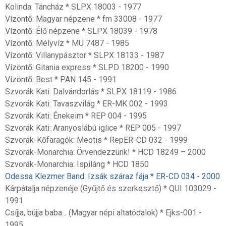
Kolinda: Táncház * SLPX 18003 - 1977
Vízöntő: Magyar népzene * fm 33008 - 1977
Vízöntő: Élő népzene * SLPX 18039 - 1978
Vízöntő: Mélyvíz * MU 7487 - 1985
Vízöntő: Villanypásztor * SLPX 18133 - 1987
Vízöntő: Gitania express * SLPD 18200 - 1990
Vízöntő: Best * PAN 145 - 1991
Szvorák Kati: Dalvándorlás * SLPX 18119 - 1986
Szvorák Kati: Tavaszvilág * ER-MK 002 - 1993
Szvorák Kati: Énekeim * REP 004 - 1995
Szvorák Kati: Aranyoslábú iglice * REP 005 - 1997
Szvorák-Kőfaragók: Meotis * RepER-CD 032 - 1999
Szvorák-Monarchia: Örvendezzünk! * HCD 18249 – 2000
Szvorák-Monarchia: Ispiláng * HCD 1850
Odessa Klezmer Band: Izsák száraz fája * ER-CD 034 - 2000
Kárpátalja népzenéje (Gyűjtő és szerkesztő) * QUI 103029 -
1991
Csíjja, bújja baba... (Magyar népi altatódalok) * Ejks-001 -
1995