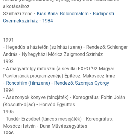
alkotásaihoz.
Színházi zene -
Kiss Anna: Bolondmalom - Budapesti
Gyermekszínház - 1984
1991
- Hegedűs a háztetőn (színházi zene) - Rendező: Schlanger
András - Nyíregyházi Móricz Zsigmond Színház
1992
- A magyartölgy mítoszai (a sevillai EXPO ‘92 Magyar
Pavilonjának programzenéje) Építész: Makovecz Imre
-
Roncsfilm (filmzene) - Rendező: Szomjas György
1994
- Asszonyok könyve (táncjáték) - Koreográfus: Foltin Jolán
(Kossuth-díjas) - Honvéd Együttes
1995
- Tündér Erzsébet (táncos mesejáték) - Koreográfus:
Mosóczi István - Duna Művészegyüttes
1996