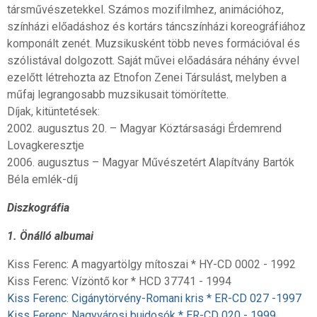
társművészetekkel. Számos mozifilmhez, animációhoz,
színházi előadáshoz és kortárs táncszínházi koreográfiához
komponált zenét. Muzsikusként több neves formációval és
szólistával dolgozott. Saját művei előadására néhány évvel
ezelőtt létrehozta az Etnofon Zenei Társulást, melyben a
műfaj legrangosabb muzsikusait tömörítette.
Díjak, kitüntetések:
2002. augusztus 20. – Magyar Köztársasági Érdemrend
Lovagkeresztje
2006. augusztus – Magyar Művészetért Alapítvány Bartók
Béla emlék-díj
Diszkográfia
1. Önálló albumai
Kiss Ferenc: A magyartölgy mítoszai * HY-CD 0002 - 1992
Kiss Ferenc: Vízöntő kor * HCD 37741 - 1994
Kiss Ferenc: Cigánytörvény-Romani kris * ER-CD 027 -1997
Kiss Ferenc: Nagyvárosi bujdosók * ER-CD 020 - 1999