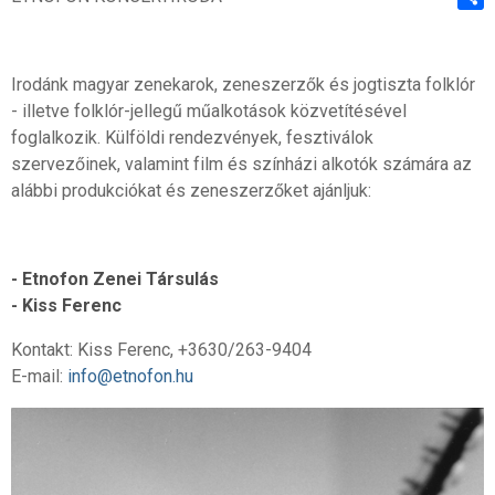
Shar
Irodánk magyar zenekarok, zeneszerzők és jogtiszta folklór
- illetve folklór-jellegű műalkotások közvetítésével
foglalkozik. Külföldi rendezvények, fesztiválok
szervezőinek, valamint film és színházi alkotók számára az
alábbi produkciókat és zeneszerzőket ajánljuk:
- Etnofon Zenei Társulás
-
Kiss Ferenc
Kontakt: Kiss Ferenc, +3630/263-9404
E-mail:
info@etnofon.hu