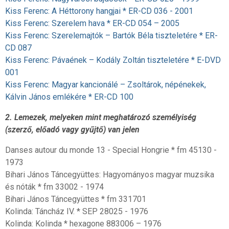
Kiss Ferenc: A Héttorony hangjai * ER-CD 036 - 2001
Kiss Ferenc: Szerelem hava * ER-CD 054 – 2005
Kiss Ferenc: Szerelemajtók – Bartók Béla tiszteletére * ER-
CD 087
Kiss Ferenc: Pávaének – Kodály Zoltán tiszteletére * E-DVD
001
Kiss Ferenc: Magyar kancionálé – Zsoltárok, népénekek,
Kálvin János emlékére * ER-CD 100
2. Lemezek, melyeken mint meghatározó személyiség
(szerző, előadó vagy gyűjtő) van jelen
Danses autour du monde 13 - Special Hongrie * fm 45130 -
1973
Bihari János Táncegyüttes: Hagyományos magyar muzsika
és nóták * fm 33002 - 1974
Bihari János Táncegyüttes * fm 331701
Kolinda: Táncház IV. * SEP 28025 - 1976
Kolinda: Kolinda * hexagone 883006 – 1976