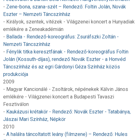
-
Zene-bona, szana-szét – Rendező: Foltin Jolán, Novák
Eszter – Nemzeti Táncszínház
- Királyok, szentek, vitézek - Világzenei koncert a Hunyadiak
emlékére a Zeneakadémián
-
Ballada - Rendező-koreográfus: Zsuráfszki Zoltán -
Nemzeti Táncszínház
-
Fénylik titka keresztfának - Rendező-koreográfus Foltin
Jolán (Kossuth-díjas), rendező Novák Eszter - a Honvéd
Táncszínház és az egri Gárdonyi Géza Színház közös
produkciója
2009
- Magyar Kancionálé - Zsoltárok, népénekek Kálvin János
emlékére - Világzenei koncert a Budapesti Tavaszi
Fesztiválon
-
Kaukázusi krétakör - Rendező: Novák Eszter - Tatabánya,
Jászai Mari Színház, Népkör
2010
-
A halálra táncoltatott leány (filmzene) – Rendező: Hules