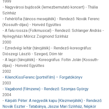
1999
- Nagyvárosi bujdosók (lemezbemutató koncert) - Thália
Színház
- Fehérlófia (táncos mesejáték) - Rendező: Novák Ferenc
(Kossuth-díjas) - Honvéd Együttes
- A falu rossza (Folkmusical) - Rendező: Schlanger András -
Nyíregyházi Móricz Zsigmond Színház
2000
- Ezredvégi leltár (táncjáték) - Rendező-koreográfus:
Diószegi László - Szeged, Dóm tér
- A lagzi (táncjáték) - Koreográfus: Foltin Jolán (Kossuth-
díjas) - Honvéd Együttes
2002
-
KilencKissFerenc (portréfilm) – Forgatókönyv
2003
-
Vagabond (filmzene) - Rendező: Szomjas György
2004
-
Kárpáti Péter: A negyedik kapu (Klezmerjáték) - Rendező:
Novák Eszter - Tatabánya, Jászai Mari Színház, Népkör