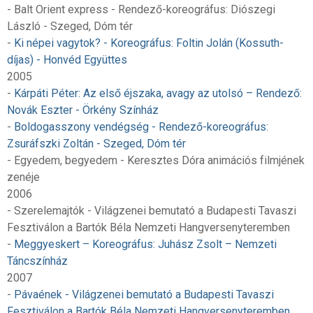
- Balt Orient express - Rendező-koreográfus: Diószegi
László - Szeged, Dóm tér
-
Ki népei vagytok? - Koreográfus: Foltin Jolán (Kossuth-
díjas) - Honvéd Együttes
2005
-
Kárpáti Péter: Az első éjszaka, avagy az utolsó – Rendező:
Novák Eszter - Örkény Színház
-
Boldogasszony vendégség - Rendező-koreográfus:
Zsuráfszki Zoltán - Szeged, Dóm tér
- Egyedem, begyedem - Keresztes Dóra animációs filmjének
zenéje
2006
- Szerelemajtók - Világzenei bemutató a Budapesti Tavaszi
Fesztiválon a Bartók Béla Nemzeti Hangversenyteremben
-
Meggyeskert – Koreográfus: Juhász Zsolt – Nemzeti
Táncszínház
2007
-
Pávaének - Világzenei bemutató a Budapesti Tavaszi
Fesztiválon a Bartók Béla Nemzeti Hangversenyteremben