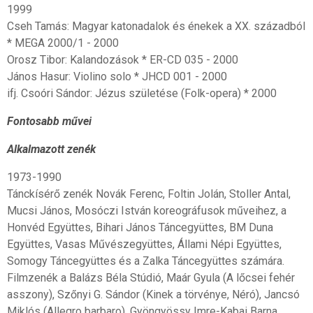
1999
Cseh Tamás: Magyar katonadalok és énekek a XX. századból
* MEGA 2000/1 - 2000
Orosz Tibor: Kalandozások * ER-CD 035 - 2000
János Hasur: Violino solo * JHCD 001 - 2000
ifj. Csoóri Sándor: Jézus születése (Folk-opera) * 2000
Fontosabb művei
Alkalmazott zenék
1973-1990
Tánckísérő zenék Novák Ferenc, Foltin Jolán, Stoller Antal,
Mucsi János, Mosóczi István koreográfusok műveihez, a
Honvéd Együttes, Bihari János Táncegyüttes, BM Duna
Együttes, Vasas Művészegyüttes, Állami Népi Együttes,
Somogy Táncegyüttes és a Zalka Táncegyüttes számára.
Filmzenék a Balázs Béla Stúdió, Maár Gyula (A lőcsei fehér
asszony), Szőnyi G. Sándor (Kinek a törvénye, Néró), Jancsó
Miklós (Allegro barbaro), Gyöngyössy Imre-Kabai Barna