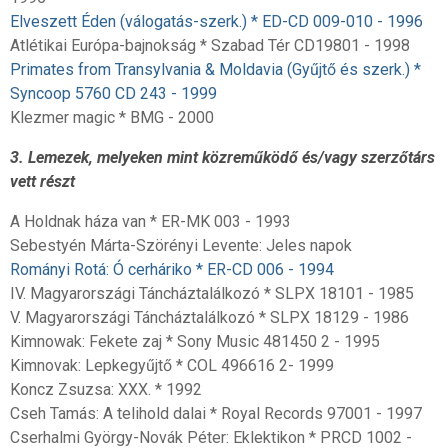
Elveszett Éden (válogatás-szerk.) * ED-CD 009-010 - 1996
Atlétikai Európa-bajnokság * Szabad Tér CD19801 - 1998
Primates from Transylvania & Moldavia (Gyűjtő és szerk.) *
Syncoop 5760 CD 243 - 1999
Klezmer magic * BMG - 2000
3. Lemezek, melyeken mint közreműködő és/vagy szerzőtárs
vett részt
A Holdnak háza van * ER-MK 003 - 1993
Sebestyén Márta-Szörényi Levente: Jeles napok
Rományi Rotá: Ó cerháriko * ER-CD 006 - 1994
IV. Magyarországi Táncháztalálkozó * SLPX 18101 - 1985
V. Magyarországi Táncháztalálkozó * SLPX 18129 - 1986
Kimnowak: Fekete zaj * Sony Music 481450 2 - 1995
Kimnovak: Lepkegyűjtő * COL 496616 2- 1999
Koncz Zsuzsa: XXX. * 1992
Cseh Tamás: A telihold dalai * Royal Records 97001 - 1997
Cserhalmi György-Novák Péter: Eklektikon * PRCD 1002 -