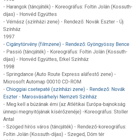
- Harangok (táncjáték) - Koreográfus: Foltin Jolán (Kossuth-
díjas) - Honvéd Együttes
- Vérnász (színházi zene) - Rendező: Novák Eszter - Új
Színház
1997
-
Cigánytörvény (filmzene) - Rendező: Gyöngyössy Bence
- Passió (táncjáték) - Koreográfus: Foltin Jolán (Kossuth-
díjas) - Honvéd Együttes, Erkel Színház
1998
- Springdance (Auto Route Express aláfestő zene) -
Microsoft Automap 00010 CD-ROM
-
Chioggiai csetepaté (színházi zene) - Rendező: Novák
Eszter - Marosvásárhelyi Nemzeti Színház
- Meg kell a búzának érni (az Atlétikai Európa-bajnokság
ünnepi megnyitójának kísérőzenéje) -Koreográfus: Stoller
Antal
- Szöged hírös város (táncjáték) - Rendező-koreográfus:
Foltin Jolán (Kossuth-díjas) - Szeged, Dóm tér