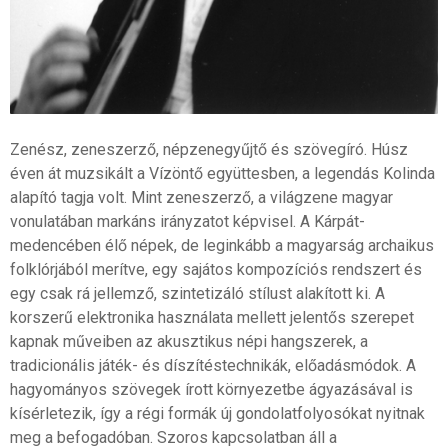
Zenész, zeneszerző, népzenegyűjtő és szövegíró. Húsz
éven át muzsikált a Vízöntő együttesben, a legendás Kolinda
alapító tagja volt. Mint zeneszerző, a világzene magyar
vonulatában markáns irányzatot képvisel. A Kárpát-
medencében élő népek, de leginkább a magyarság archaikus
folklórjából merítve, egy sajátos kompozíciós rendszert és
egy csak rá jellemző, szintetizáló stílust alakított ki. A
korszerű elektronika használata mellett jelentős szerepet
kapnak műveiben az akusztikus népi hangszerek, a
tradicionális játék- és díszítéstechnikák, előadásmódok. A
hagyományos szövegek írott környezetbe ágyazásával is
kísérletezik, így a régi formák új gondolatfolyosókat nyitnak
meg a befogadóban. Szoros kapcsolatban áll a