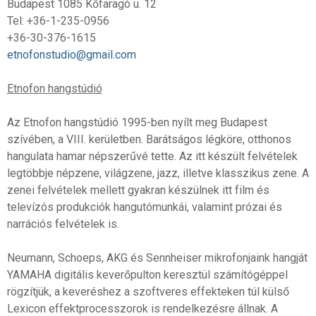
Budapest 1085 Kőfaragó u. 12
Tel: +36-1-235-0956
+36-30-376-1615
etnofonstudio@gmail.com
Etnofon hangstúdió
Az Etnofon hangstúdió 1995-ben nyílt meg Budapest
szívében, a VIII. kerületben. Barátságos légköre, otthonos
hangulata hamar népszerűvé tette. Az itt készült felvételek
legtöbbje népzene, világzene, jazz, illetve klasszikus zene. A
zenei felvételek mellett gyakran készülnek itt film és
televízós produkciók hangutómunkái, valamint prózai és
narrációs felvételek is.
Neumann, Schoeps, AKG és Sennheiser mikrofonjaink hangját
YAMAHA digitális keverőpulton keresztül számítógéppel
rögzítjük, a keveréshez a szoftveres effekteken túl külső
Lexicon effektprocesszorok is rendelkezésre állnak. A