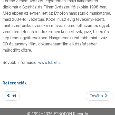
Ferenc Zeneművészeti Egyetemen, majd hangmester
diplomát a Színház és Filmművészeti főiskolán 1998-ban.
Még ebben az évben lett az Etnofon hangstúdió munkatársa,
majd 2004-től vezetője. Közel húsz évig tevékenykedett,
mint szimfonikus zenekari művész, emellett számos egyéb
zenei területen is rendszeresen koncertezik, jazz, blues és
népzenei együttesekben. Hangmérnökként több mint száz
CD és tucatnyi film, dokumentumfilm elkészítésében
működött közre.
Bővebb információ:
www.tuba.hu
Referenciák
Tovább
© 1992–2026 ETNOFON Records