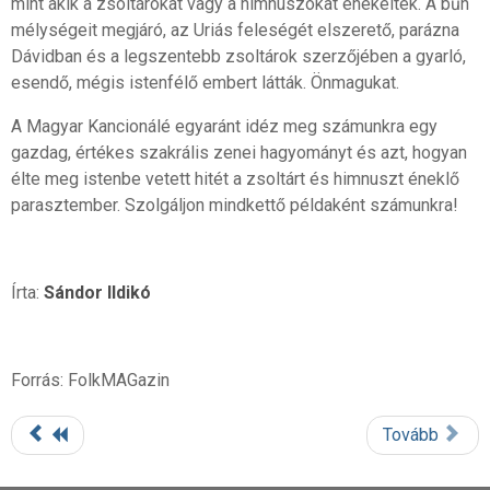
mint akik a zsoltárokat vagy a himnuszokat énekelték. A bűn
mélységeit megjáró, az Uriás feleségét elszerető, parázna
Dávidban és a legszentebb zsoltárok szerzőjében a gyarló,
esendő, mégis istenfélő embert látták. Önmagukat.
A Magyar Kancionálé egyaránt idéz meg számunkra egy
gazdag, értékes szakrális zenei hagyományt és azt, hogyan
élte meg istenbe vetett hitét a zsoltárt és himnuszt éneklő
parasztember. Szolgáljon mindkettő példaként számunkra!
Írta:
Sándor Ildikó
Forrás: FolkMAGazin
Tovább