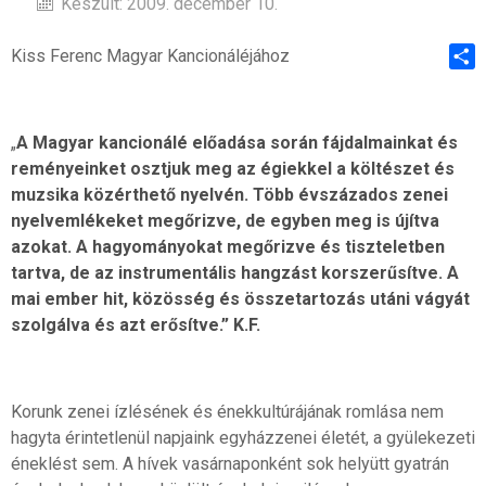
Készült: 2009. december 10.
Kiss Ferenc Magyar Kancionáléjához
Shar
„
A Magyar kancionálé előadása során fájdalmainkat és
reményeinket osztjuk meg az égiekkel a költészet és
muzsika közérthető nyelvén. Több évszázados zenei
nyelvemlékeket megőrizve, de egyben meg is újítva
azokat. A hagyományokat megőrizve és tiszteletben
tartva, de az instrumentális hangzást korszerűsítve. A
mai ember hit, közösség és összetartozás utáni vágyát
szolgálva és azt erősítve.” K.F.
Korunk zenei ízlésének és énekkultúrájának romlása nem
hagyta érintetlenül napjaink egyházzenei életét, a gyülekezeti
éneklést sem. A hívek vasárnaponként sok helyütt gyatrán