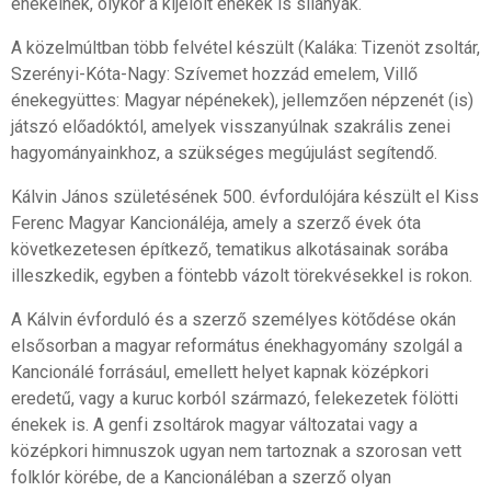
énekelnek, olykor a kijelölt énekek is silányak.
A közelmúltban több felvétel készült (Kaláka: Tizenöt zsoltár,
Szerényi-Kóta-Nagy: Szívemet hozzád emelem, Villő
énekegyüttes: Magyar népénekek), jellemzően népzenét (is)
játszó előadóktól, amelyek visszanyúlnak szakrális zenei
hagyományainkhoz, a szükséges megújulást segítendő.
Kálvin János születésének 500. évfordulójára készült el Kiss
Ferenc Magyar Kancionáléja, amely a szerző évek óta
következetesen építkező, tematikus alkotásainak sorába
illeszkedik, egyben a föntebb vázolt törekvésekkel is rokon.
A Kálvin évforduló és a szerző személyes kötődése okán
elsősorban a magyar református énekhagyomány szolgál a
Kancionálé forrásául, emellett helyet kapnak középkori
eredetű, vagy a kuruc korból származó, felekezetek fölötti
énekek is. A genfi zsoltárok magyar változatai vagy a
középkori himnuszok ugyan nem tartoznak a szorosan vett
folklór körébe, de a Kancionáléban a szerző olyan