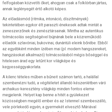
felfogásban közvetíti őket, ahogyan csak a folklórban jártas,
annak leglényegét értő alkotó képes.
Az előadásmód (ritmika, intonáció, díszítmények)
tekintetében egykor élt paraszti énekesek adtak mintát a
zeneszerzőnek és zenésztársainak. Mintha az autentikus
tolmácsolás segítségével bújnának bele a közreműködő
előadók szlavóniai, bukovinai, dunántúli eleink bőrébe. Ebből
az egyébként minden ízében mai (pl. modern hangszereket,
hangzásokat alkalmazó) tolmácsolásból mégis bőséggel és
hitelesen árad egy letűnt kor világképe és
kegyességgyakorlata.
A kilenc tételes műben a bűneit számon tartó, a halállal
szembenézni tudó, a végítéletet állandó készenlétben váró
archaikus-keresztény világkép minden fontos eleme
megjelenik. Helyet kap benne a hitét a gyülekezet
közösségben megélő ember és az Istennel szembeszálló,
vele pörlekedő egyén, a gyermekét elvesztő Máriával