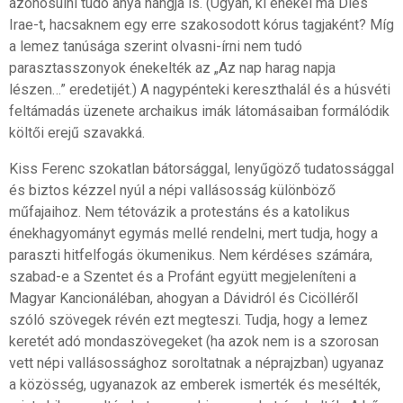
azonosulni tudó anya hangja is. (Ugyan, ki énekel ma Dies
Irae-t, hacsaknem egy erre szakosodott kórus tagjaként? Míg
a lemez tanúsága szerint olvasni-írni nem tudó
parasztasszonyok énekelték az „Az nap harag napja
lészen…” eredetijét.) A nagypénteki kereszthalál és a húsvéti
feltámadás üzenete archaikus imák látomásaiban formálódik
költői erejű szavakká.
Kiss Ferenc szokatlan bátorsággal, lenyűgöző tudatossággal
és biztos kézzel nyúl a népi vallásosság különböző
műfajaihoz. Nem tétovázik a protestáns és a katolikus
énekhagyományt egymás mellé rendelni, mert tudja, hogy a
paraszti hitfelfogás ökumenikus. Nem kérdéses számára,
szabad-e a Szentet és a Profánt együtt megjeleníteni a
Magyar Kancionáléban, ahogyan a Dávidról és Cicölléről
szóló szövegek révén ezt megteszi. Tudja, hogy a lemez
keretét adó mondaszövegeket (ha azok nem is a szorosan
vett népi vallásossághoz soroltatnak a néprajzban) ugyanaz
a közösség, ugyanazok az emberek ismerték és mesélték,