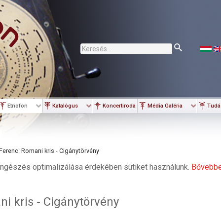
Keresés...
Etnofon
Katalógus
Koncertiroda
Média Galéria
Tudá
Ferenc: Romani kris - Cigánytörvény
ngészés optimalizálása érdekében sütiket használunk.
Bővebb
i kris - Cigánytörvény