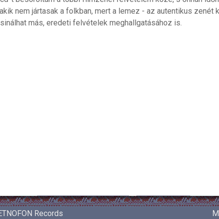
 akik nem jártasak a folkban, mert a lemez - az autentikus zen
inálhat más, eredeti felvételek meghallgatásához is.
ETNOFON Records
M