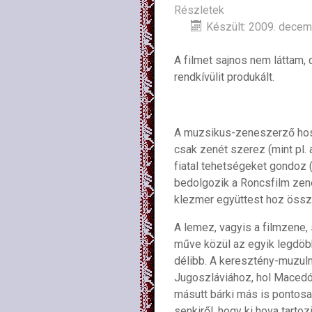
Részletek
Készült: 2009. decem
A filmet sajnos nem láttam,
rendkívülit produkált.
A muzsikus-zeneszerző hossz
csak zenét szerez (mint pl. a
fiatal tehetségeket gondoz (
bedolgozik a Roncsfilm zené
klezmer együttest hoz össz
A lemez, vagyis a filmzene,
műve közül az egyik legdöbb
délibb. A keresztény-muzul
Jugoszláviához, hol Macedóni
másutt bárki más is pontosan
senkiről, hogy ki hova tartozi