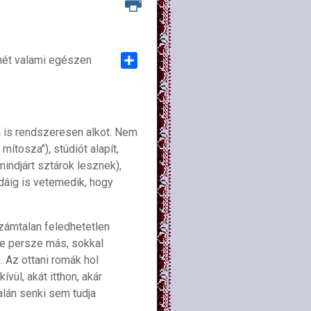
smét valami egészen
Share
a is rendszeresen alkot. Nem
mítosza"), stúdiót alapít,
indjárt sztárok lesznek),
dáig is vetemedik, hogy
zámtalan feledhetetlen
ne persze más, sokkal
 Az ottani romák hol
vül, akát itthon, akár
alán senki sem tudja