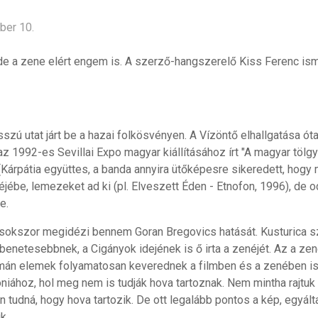
ber 10.
 de a zene elért engem is. A szerző-hangszerelő Kiss Ferenc i
ú utat járt be a hazai folkösvényen. A Vízöntő elhallgatása ót
z 1992-es Sevillai Expo magyar kiállításához írt "A magyar tölgy 
Kárpátia együttes, a banda annyira ütőképesre sikeredett, hogy m
jébe, lemezeket ad ki (pl. Elveszett Éden - Etnofon, 1996), de o
e.
 sokszor megidézi bennem Goran Bregovics hatását. Kusturica s
enetesebbnek, a Cigányok idejének is ő irta a zenéjét. Az a ze
mán elemek folyamatosan keverednek a filmben és a zenében is.
ához, hol meg nem is tudják hova tartoznak. Nem mintha rajtuk kí
 tudná, hogy hova tartozik. De ott legalább pontos a kép, egyált
k.