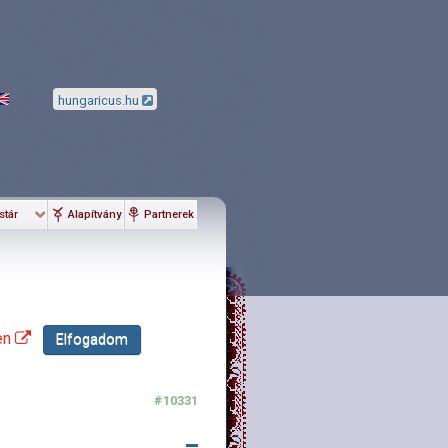
hungaricus.hu
stár
Alapítvány
Partnerek
en
Elfogadom
#10331