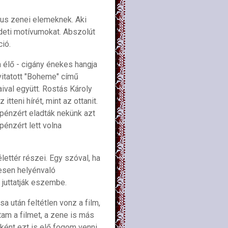
kus zenei elemeknek. Aki
edeti motívumokat. Abszolút
ció.
 élő - cigány énekes hangja
vitatott "Boheme" című
ival együtt. Rostás Károly
teni hírét, mint az ottanit.
 pénzért eladták nekünk azt
pénzért lett volna
ettér részei. Egy szóval, ha
jesen helyénvaló
 juttatják eszembe.
 után feltétlen vonz a film,
tam a filmet, a zene is más
ként ezt is elő fogom venni.