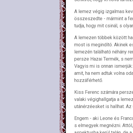
A lemez végig izgalmas keve
összeszedte - mármint a fen
tudja, hogy mit csinál, s oly
A lemezen többek között hal
most is megindító. Akinek e
lemezén található néhány rem
persze Hazai Termék, s nem i
Vagyis mi is onnan ismerjük:
amit, ha nem adtuk volna oda
hozzáférhető.
Kiss Ferenc számára persze 
valaki végighallgatja a leme
utánérzéesket is hallhat. A
Engem - aki Leone és Franco
s elmegyek megnézni. Attól, 
aspektusba kerül talán, de a