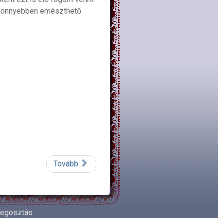
ét könnyebben emészthető
Tovább
egosztás