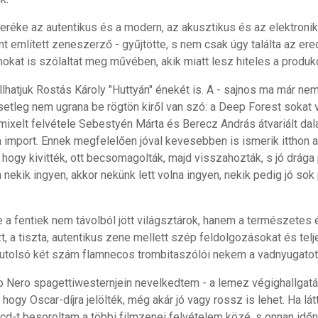
réke az autentikus és a modern, az akusztikus és az elektroni
t említett zeneszerző - gyűjtötte, s nem csak úgy találta az er
anokat is szólaltat meg művében, akik miatt lesz hiteles a produk
lhatjuk Rostás Károly "Huttyán" énekét is. A - sajnos ma már nem
setleg nem ugrana be rögtön kiről van szó: a Deep Forest sokat 
ixelt felvétele Sebestyén Márta és Berecz András átvariált dala
mport. Ennek megfelelően jóval kevesebben is ismerik itthon az it
 hogy kivitték, ott becsomagolták, majd visszahozták, s jó drága
 nekik ingyen, akkor nekünk lett volna ingyen, nekik pedig jó sok 
a fentiek nem távolból jött világsztárok, hanem a természetes él
zt, a tiszta, autentikus zene mellett szép feldolgozásokat és tel
z utolsó két szám flamnecos trombitaszólói nekem a vadnyugatot
 Nero spagettiwesternjein nevelkedtem - a lemez végighallgatása
hogy Oscar-díjra jelölték, még akár jó vagy rossz is lehet. Ha lát
 cd-t besoroltam a többi filmzenei felvételem közé, s onnan időn