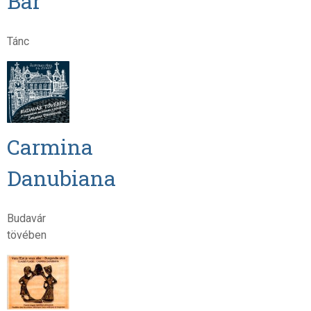
Bár
Tánc
Carmina
Danubiana
Budavár
tövében