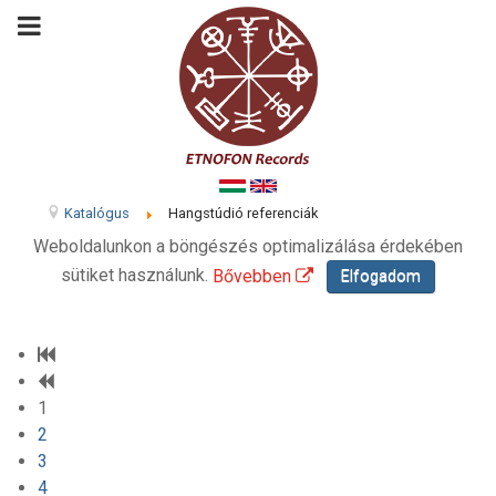
Katalógus
Hangstúdió referenciák
Weboldalunkon a böngészés optimalizálása érdekében
sütiket használunk.
Bővebben
Elfogadom
1
2
3
4