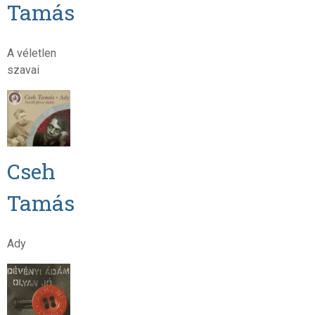
Tamás
A véletlen
szavai
Cseh
Tamás
Ady