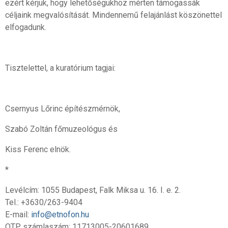
ezért kérjük, hogy lehetőségükhöz mérten támogassák
céljaink megvalósítását. Mindennemű felajánlást köszönettel
elfogadunk.
Tisztelettel, a kuratórium tagjai:
Csernyus Lőrinc építészmérnök,
Szabó Zoltán főmuzeológus és
Kiss Ferenc elnök.
*
Levélcím: 1055 Budapest, Falk Miksa u. 16. I. e. 2.
Tel.: +3630/263-9404
E-mail:
info@etnofon.hu
OTP számlaszám: 11713005-20601689