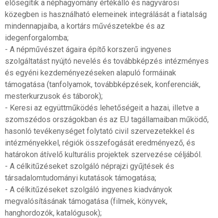
elősegítik a néphagyomány értékálló és nagyvárosi
közegben is használható elemeinek integrálását a fiatalság
mindennapjaiba, a kortárs művészetekbe és az
idegenforgalomba;
- A népművészet ágaira építő korszerű ingyenes
szolgáltatást nyújtó nevelés és továbbképzés intézményes
és egyéni kezdeményezéseken alapuló formáinak
támogatása (tanfolyamok, továbbképzések, konferenciák,
mesterkurzusok és táborok);
- Keresi az együttműködés lehetőségeit a hazai, illetve a
szomszédos országokban és az EU tagállamaiban működő,
hasonló tevékenységet folytató civil szervezetekkel és
intézményekkel, régiók összefogását eredményező, és
határokon átívelő kulturális projektek szervezése céljából.
- A célkitűzéseket szolgáló néprajzi gyűjtések és
társadalomtudományi kutatások támogatása;
- A célkitűzéseket szolgáló ingyenes kiadványok
megvalósításának támogatása (filmek, könyvek,
hanghordozók, katalógusok);