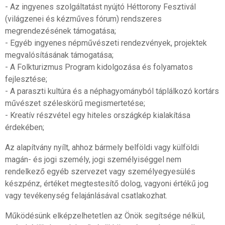
- Az ingyenes szolgáltatást nyújtó Héttorony Fesztivál
(világzenei és kézműves fórum) rendszeres
megrendezésének támogatása;
- Egyéb ingyenes népművészeti rendezvények, projektek
megvalósításának támogatása;
- A Folkturizmus Program kidolgozása és folyamatos
fejlesztése;
- A paraszti kultúra és a néphagyományból táplálkozó kortárs
művészet széleskörű megismertetése;
- Kreatív részvétel egy hiteles országkép kialakítása
érdekében;
Az alapítvány nyílt, ahhoz bármely belföldi vagy külföldi
magán- és jogi személy, jogi személyiséggel nem
rendelkező egyéb szervezet vagy személyegyesülés
készpénz, értéket megtestesítő dolog, vagyoni értékű jog
vagy tevékenység felajánlásával csatlakozhat.
Működésünk elképzelhetetlen az Önök segítsége nélkül,