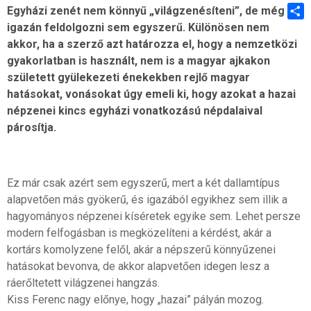
Egyházi zenét nem könnyű „világzenésíteni”, de még
igazán feldolgozni sem egyszerű. Különösen nem
Shar
akkor, ha a szerző azt határozza el, hogy a nemzetközi
gyakorlatban is használt, nem is a magyar ajkakon
született gyülekezeti énekekben rejlő magyar
hatásokat, vonásokat úgy emeli ki, hogy azokat a hazai
népzenei kincs egyházi vonatkozású népdalaival
párosítja.
Ez már csak azért sem egyszerű, mert a két dallamtípus
alapvetően más gyökerű, és igazából egyikhez sem illik a
hagyományos népzenei kíséretek egyike sem. Lehet persze
modern felfogásban is megközelíteni a kérdést, akár a
kortárs komolyzene felől, akár a népszerű könnyűzenei
hatásokat bevonva, de akkor alapvetően idegen lesz a
ráerőltetett világzenei hangzás.
Kiss Ferenc nagy előnye, hogy „hazai” pályán mozog.