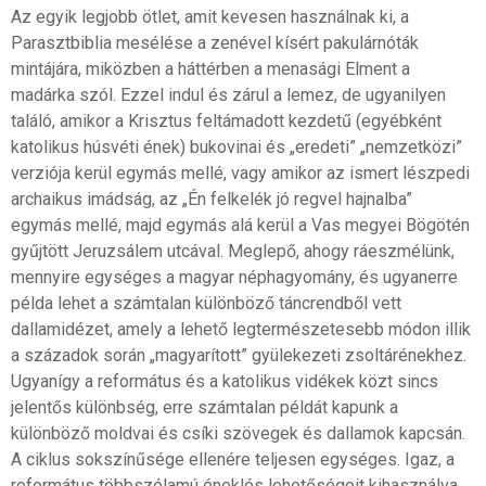
Az egyik legjobb ötlet, amit kevesen használnak ki, a
Parasztbiblia mesélése a zenével kísért pakulárnóták
mintájára, miközben a háttérben a menasági Elment a
madárka szól. Ezzel indul és zárul a lemez, de ugyanilyen
találó, amikor a Krisztus feltámadott kezdetű (egyébként
katolikus húsvéti ének) bukovinai és „eredeti” „nemzetközi”
verziója kerül egymás mellé, vagy amikor az ismert lészpedi
archaikus imádság, az „Én felkelék jó regvel hajnalba”
egymás mellé, majd egymás alá kerül a Vas megyei Bögötén
gyűjtött Jeruzsálem utcával. Meglepő, ahogy ráeszmélünk,
mennyire egységes a magyar néphagyomány, és ugyanerre
példa lehet a számtalan különböző táncrendből vett
dallamidézet, amely a lehető legtermészetesebb módon illik
a századok során „magyarított” gyülekezeti zsoltárénekhez.
Ugyanígy a református és a katolikus vidékek közt sincs
jelentős különbség, erre számtalan példát kapunk a
különböző moldvai és csíki szövegek és dallamok kapcsán.
A ciklus sokszínűsége ellenére teljesen egységes. Igaz, a
református többszólamú éneklés lehetőségeit kihasználva