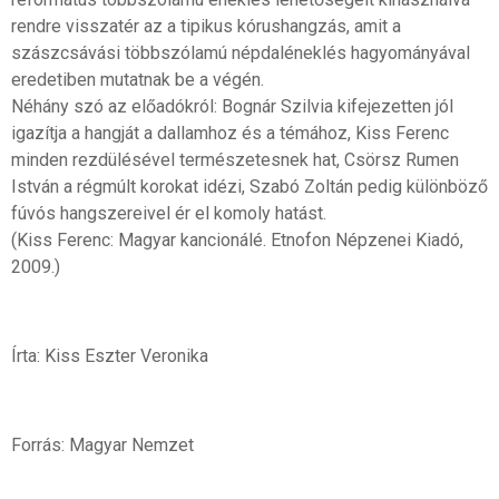
rendre visszatér az a tipikus kórushangzás, amit a
szászcsávási többszólamú népdaléneklés hagyományával
eredetiben mutatnak be a végén.
Néhány szó az előadókról: Bognár Szilvia kifejezetten jól
igazítja a hangját a dallamhoz és a témához, Kiss Ferenc
minden rezdülésével természetesnek hat, Csörsz Rumen
István a régmúlt korokat idézi, Szabó Zoltán pedig különböző
fúvós hangszereivel ér el komoly hatást.
(Kiss Ferenc: Magyar kancionálé. Etnofon Népzenei Kiadó,
2009.)
Írta: Kiss Eszter Veronika
Forrás: Magyar Nemzet