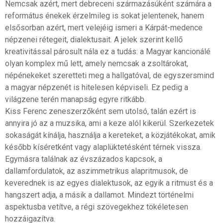
Nemcsak azért, mert debreceni származásúként számára a
református énekek érzelmileg is sokat jelentenek, hanem
elsősorban azért, mert velejéig ismeri a Kárpát-medence
népzenei rétegeit, dialektusait. A jelek szerint kellő
kreativitással párosult nála ez a tudás: a Magyar kancionálé
olyan komplex mű lett, amely nemcsak a zsoltárokat,
népénekeket szeretteti meg a hallgatóval, de egyszersmind
a magyar népzenét is hitelesen képviseli. Ez pedig a
világzene terén manapság egyre ritkább.
Kiss Ferenc zeneszerzőként sem utolsó, talán ezért is
annyira jó az a muzsika, ami a keze alól kikerül. Szerkezetek
sokaságát kínálja, használja a kereteket, a közjátékokat, amik
később kíséretként vagy alaplüktetésként térnek vissza.
Egymásra találnak az évszázados kapcsok, a
dallamfordulatok, az aszimmetrikus alapritmusok, de
keverednek is az egyes dialektusok, az egyik a ritmust és a
hangszert adja, a másik a dallamot. Mindezt történelmi
aspektusba vetítve, a régi szövegekhez tökéletesen
hozzáigazítva.