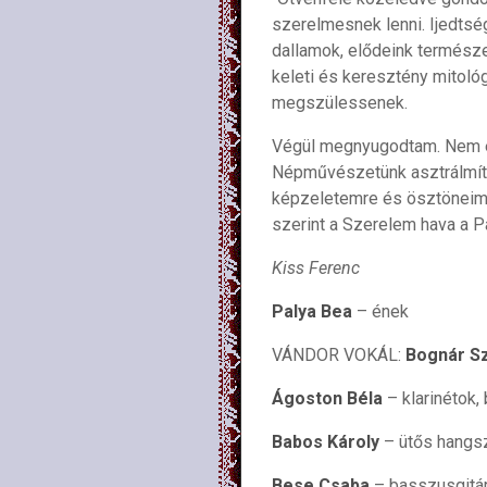
szerelmesnek lenni. Ijedtsé
dallamok, elődeink természe
keleti és keresztény mitológ
megszülessenek.
Végül megnyugodtam. Nem ér
Népművészetünk asztrálmíto
képzeletemre és ösztöneimr
szerint a Szerelem hava a Pá
Kiss Ferenc
Palya Bea
– ének
VÁNDOR VOKÁL:
Bognár Szi
Ágoston Béla
– klarinétok,
Babos Károly
– ütős hangs
Bese Csaba
– basszusgitár