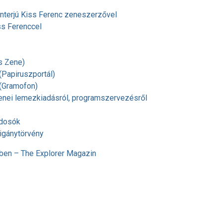
 Interjú Kiss Ferenc zeneszerzővel
ss Ferenccel
s Zene)
(Papiruszportál)
 (Gramofon)
enei lemezkiadásról, programszervezésről
jdosók
Cigánytörvény
ben – The Explorer Magazin