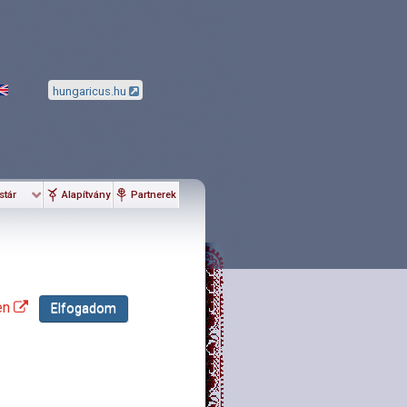
hungaricus.hu
stár
Alapítvány
Partnerek
en
Elfogadom