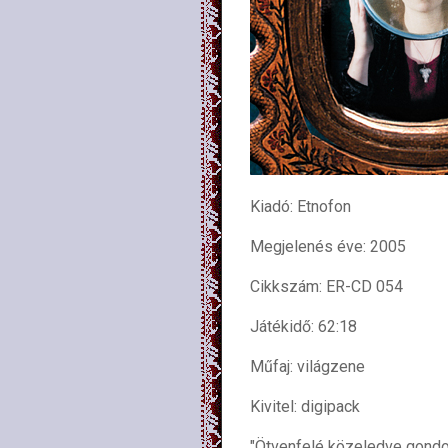
Kiadó: Etnofon
Megjelenés éve: 2005
Cikkszám: ER-CD 054
Játékidő: 62:18
Műfaj: világzene
Kivitel: digipack
"Ötvenfelé közeledve gondol