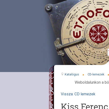
Katalógus
CD-lemezek
Weboldalunkon a bö
Vissza: CD lemezek
Kiss Ferenc