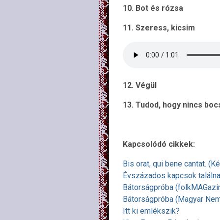
10. Bot és rózsa
11. Szeress, kicsim
12. Végül
13. Tudod, hogy nincs boc
Kapcsolódó cikkek:
Bis orat, qui bene cantat. (
Évszázados kapcsok találn
Bátorságpróba (folkMAGazi
Bátorságpróba (Magyar Nem
Itt ki emlékszik?