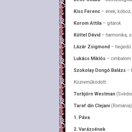
Kiss Ferenc
– ének, koboz, 
Korom Attila
– gitárok
Küttel Dávid
– harmonika, sz
Lázár Zsigmond
– hegedű (
Lukács Miklós
– cimbalom
Szokolay Dongó Balázs
– 
Közreműködött:
Torbjörn Westman
(Svédor
Taraf din Clejani
(Románia), 
1. Páva
2. Varázsének