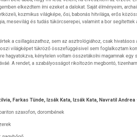
gemben elkezdtem írni ezeket a dalokat. Saját élményeim, arch
tközeli, kozmikus világképe, ősi, babonás hitvilága, erős közöss
ia, mesevilág és tudás tükörcserepei, valamint a bor segítettek
tek a csillagászathoz, sem az asztrológiához, csak hivatásos
szi világképet tükröző összefüggésivel sem foglalkoztam ko
e hagyatokzva, kénytelen voltam összetákolni magamnak egy s
váé. A rendet, a szabályosságot rikoltozón megbontó, tizenharma
lvia, Farkas Tünde, Izsák Kata, Izsák Kata, Navratil Andrea
 bariton szaxofon, dorombének
zerek
, nagybőgő