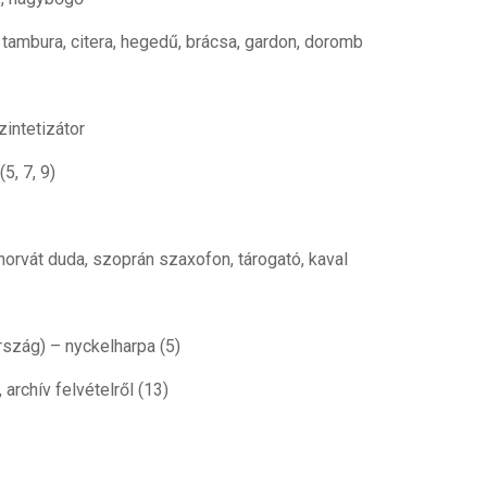
tambura, citera, hegedű, brácsa, gardon, doromb
intetizátor
5, 7, 9)
horvát duda, szoprán szaxofon, tárogató, kaval
szág) – nyckelharpa (5)
archív felvételről (13)