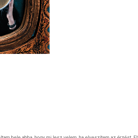
tam bele abba, hogy mi lesz velem, ha elveszítem az érzést. El