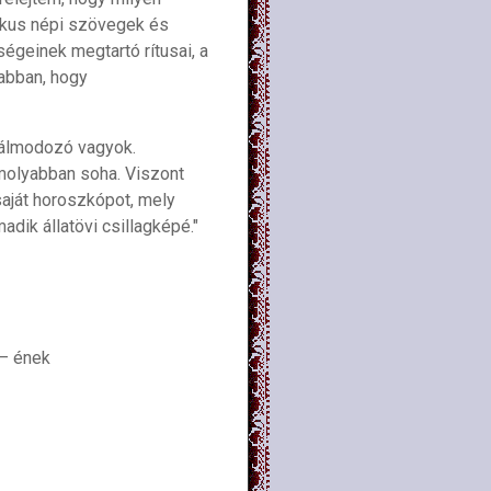
aikus népi szövegek és
égeinek megtartó rítusai, a
 abban, hogy
 álmodozó vagyok.
molyabban soha. Viszont
aját horoszkópot, mely
dik állatövi csillagképé."
– ének