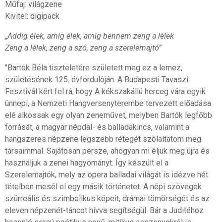
Műfaj: világzene
Kivitel: digipack
„Addig élek, amíg élek, amíg bennem zeng a lélek
Zeng a lélek, zeng a szó, zeng a szerelemajtó”
"Bartók Béla tiszteletére született meg ez a lemez,
születésének 125. évfordulóján. A Budapesti Tavaszi
Fesztivál kért fel rá, hogy A kékszakállú herceg vára egyik
ünnepi, a Nemzeti Hangversenyterembe tervezett előadása
elé alkossak egy olyan zeneművet, melyben Bartók legfőbb
forrását, a magyar népdal- és balladakincs, valamint a
hangszeres népzene legszebb rétegét szólaltatom meg
társaimmal. Sajátosan persze, ahogyan mi éljük meg újra és
használjuk a zenei hagyományt. Így készült el a
Szerelemajtók, mely az opera balladai világát is idézve hét
tételben mesél el egy másik történetet. A népi szövegek
szürreális és szimbolikus képeit, drámai tömörségét és az
eleven népzenét-táncot hívva segítségül. Bár a Juditéhoz