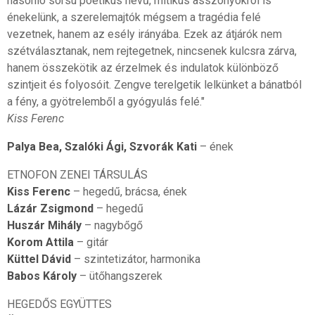
hasonló sorsú poétikus nevű, mitikus asszonyokról is
énekelünk, a szerelemajtók mégsem a tragédia felé
vezetnek, hanem az esély irányába. Ezek az átjárók nem
szétválasztanak, nem rejtegetnek, nincsenek kulcsra zárva,
hanem összekötik az érzelmek és indulatok különböző
szintjeit és folyosóit. Zengve terelgetik lelkünket a bánatból
a fény, a gyötrelemből a gyógyulás felé."
Kiss Ferenc
Palya Bea, Szalóki Ági, Szvorák Kati
– ének
ETNOFON ZENEI TÁRSULÁS
Kiss Ferenc
– hegedű, brácsa, ének
Lázár Zsigmond
– hegedű
Huszár Mihály
– nagybőgő
Korom Attila
– gitár
Küttel Dávid
– szintetizátor, harmonika
Babos Károly
– ütőhangszerek
HEGEDŐS EGYÜTTES