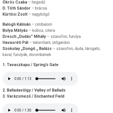
Ökrös Csaba
– hegedű
D. Tóth Sándor
– brácsa
Kürtösi Zsolt
– nagybőgő
Balogh Kálmán
– cimbalom
Bolya Mátyás
– koboz, citera
Dresch „Dudás” Mihály
– szaxofon, furulya
Havasréti Pál
– tekerőlant, ütőgardon
Szokolay „Dongó „ Balázs
– szaxofon, duda, tárogató,
kaval, furulyák, dorombének
1. Tavaszkapu / Spring’s Gate
2. Balladavölgy / Valley of Ballads
3. Varázsmező / Enchanted Field