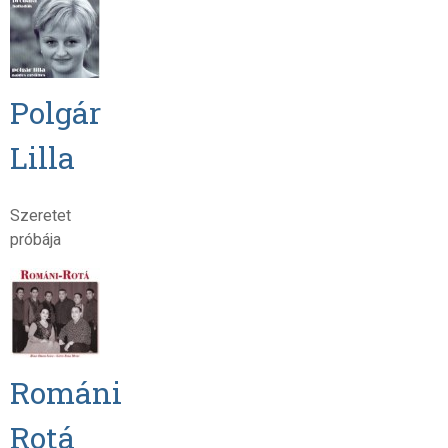
Polgár
Lilla
Szeretet
próbája
Románi
Rotá