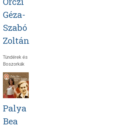
Orczi
Géza-
Szabó
Zoltán
Tündérek és
Boszorkák
Palya
Bea