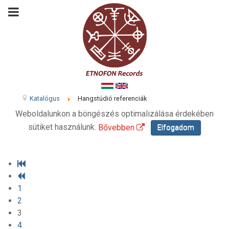
Katalógus
Hangstúdió referenciák
Weboldalunkon a böngészés optimalizálása érdekében
sütiket használunk.
Bővebben
Elfogadom
1
2
3
4