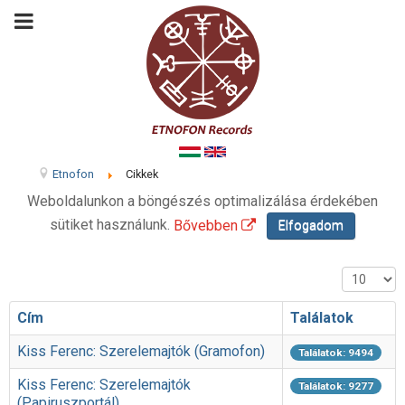
Etnofon
Cikkek
Weboldalunkon a böngészés optimalizálása érdekében
sütiket használunk.
Bővebben
Elfogadom
Tételek #
Cím
Találatok
Kiss Ferenc: Szerelemajtók (Gramofon)
Találatok: 9494
Kiss Ferenc: Szerelemajtók
Találatok: 9277
(Papiruszportál)