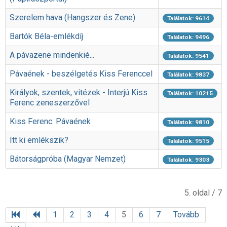
Szerelem hava (Hangszer és Zene)
Találatok: 9614
Bartók Béla-emlékdíj
Találatok: 9496
A pávazene mindenkié...
Találatok: 9541
Pávaének - beszélgetés Kiss Ferenccel
Találatok: 9837
Királyok, szentek, vitézek - Interjú Kiss
Találatok: 10215
Ferenc zeneszerzővel
Kiss Ferenc: Pávaének
Találatok: 9810
Itt ki emlékszik?
Találatok: 9515
Bátorságpróba (Magyar Nemzet)
Találatok: 9303
5. oldal / 7
1
2
3
4
5
6
7
Tovább