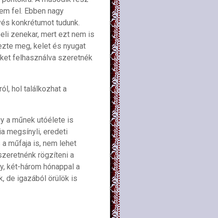
tem fel. Ebben nagy
vés konkrétumot tudunk.
eli zenekar, mert ezt nem is
ezte meg, kelet és nyugat
eket felhasználva szeretnék
l, hol találkozhat a
gy a műnek utóélete is
a megsínyli, eredeti
a műfaja is, nem lehet
zeretnénk rögzíteni a
y, két-három hónappal a
, de igazából örülök is