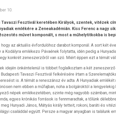
ber 10.
 Tavaszi Fesztivál keretében Királyok, szentek, vitézek cí
unyadiak emlékére a Zeneakadémián. Kiss Ferenc a nagy si
szestés művet komponált, s most a műhelytitkokba is bepi
hogy az aktuális évfordulóhoz darabot komponál. A sort két éve 
y a Kodályra emlékezo Pávaének folytatta, idén pedig a Hunyadia
 egy konkrét zeneszerzőről van szó. Miért éppen ezt a témát vá
vek idején önkéntelenül is többet foglalkoztam a két zeneszer
Budapesti Tavaszi Fesztivál felkérésére írtam a Szerelemajtóka
eresést is. A témát a reneszánsz év adta. A Hunyadiak emlékét
önösen nem ebben a műfajban, noha a bolgároktól a lengyelekig
rnyező népek emlékezetében, szinte még nagyobb számban, mint 
nda, egyes krónikás források is fennmaradtak, a tőlünk délebbre
meg Hunyadi János, Mátyás király tetteit, rokoni, baráti és vitézi
ágyi családdal együtt. Persze a magyar anyagban is találunk err