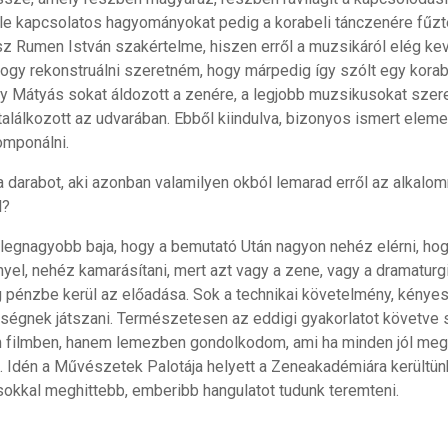
vele kapcsolatos hagyományokat pedig a korabeli tánczenére fűz
z Rumen István szakértelme, hiszen erről a muzsikáról elég ke
hogy rekonstruálni szeretném, hogy márpedig így szólt egy korab
ogy Mátyás sokat áldozott a zenére, a legjobb muzsikusokat szer
alálkozott az udvarában. Ebből kiindulva, bizonyos ismert elem
omponálni.
 darabot, aki azonban valamilyen okból lemarad erről az alkalomró
l?
k legnagyobb baja, hogy a bemutató Után nagyon nehéz elérni, ho
yel, nehéz kamarásítani, mert azt vagy a zene, vagy a dramaturgi
 pénzbe kerül az előadása. Sok a technikai követelmény, kényes 
ségnek játszani. Természetesen az eddigi gyakorlatot követve s
m filmben, hanem lemezben gondolkodom, ami ha minden jól meg
. Idén a Művészetek Palotája helyett a Zeneakadémiára kerültünk
 sokkal meghittebb, emberibb hangulatot tudunk teremteni.