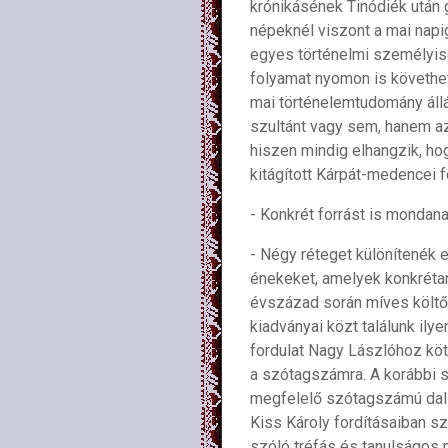
krónikásének Tinódiék után g
népeknél viszont a mai napi
egyes történelmi személyisé
folyamat nyomon is követhet
mai történelemtudomány állá
szultánt vagy sem, hanem az
hiszen mindig elhangzik, hog
kitágított Kárpát-medencei f
- Konkrét forrást is mondan
- Négy réteget különítenék e
énekeket, amelyek konkréta
évszázad során míves költői
kiadványai közt találunk il
fordulat Nagy Lászlóhoz köt
a szótagszámra. A korábbi s
megfelelő szótagszámú dall
Kiss Károly fordításaiban s
szóló tréfás és tanulságos m