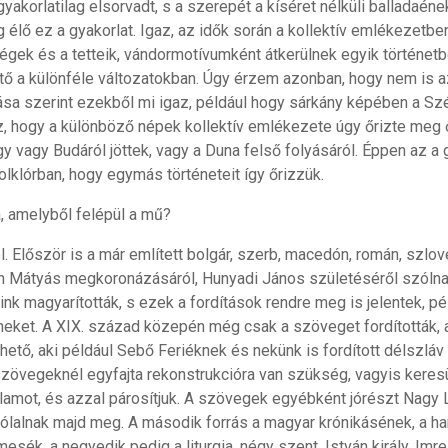
yakorlatilag elsorvadt, s a szerepét a kíséret nélküli balladaéne
g élő ez a gyakorlat. Igaz, az idők során a kollektív emlékezet
gek és a tetteik, vándormotívumként átkerülnek egyik történetb
ő a különféle változatokban. Úgy érzem azonban, hogy nem is a
sa szerint ezekből mi igaz, például hogy sárkány képében a Szé
, hogy a különböző népek kollektív emlékezete úgy őrizte meg 
y vagy Budáról jöttek, vagy a Duna felső folyásáról. Éppen az a
olklórban, hogy egymás történeteit így őrizzük.
a, amelyből felépül a mű?
l. Először is a már említett bolgár, szerb, macedón, román, szlo
n Mátyás megkoronázásáról, Hunyadi János születéséről szólna
nk magyarították, s ezek a fordítások rendre meg is jelentek, pé
yeneket. A XIX. század közepén még csak a szöveget fordították,
hető, aki például Sebő Feriéknek és nekünk is fordított délszláv
zövegeknél egyfajta rekonstrukcióra van szükség, vagyis keresü
amot, és azzal párosítjuk. A szövegek egyébként jórészt Nagy
zólalnak majd meg. A második forrás a magyar krónikásének, a h
esék, a negyedik pedig a liturgia, négy szent, István király, Imre