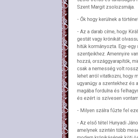
Szent Margit zsolozsmája.
- Ők hogy kerülnek a történ
- Az a darab címe, hogy Kirá
gestát vagy krónikát olvassu
hitük kormányozta. Egy-egy
szentjeikhez. Amennyire van
hozzá, országgyarapítók, mi
csak a nemesség volt rossz
lehet arról vitatkozni, hogy
ugyanúgy a szentekhez és az
magába fordulna és felhagyna
és ezért is szívesen vontam
- Milyen szálra fűzte fel ez
- Az első tétel Hunyadi Jáno
amelynek szintén több mese
modern krónikásének köti ös