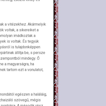
tak a vitézekhez. Akármelyik
k voltak, a sikereiket a
komolyan imádkoztak a
yek is voltak. És tegyük
yásról is tulajdonképpen
rtinak állítja be, s persze
a szempontból mindegy. Ő
ne a magyarságra, ha
nek tartom ezt a vonulatot,
 mondától egészen a haláláig,
rchaizáló szövegű, mégis
 pontokra. A második rész