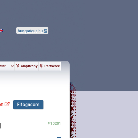
hungaricus.hu
stár
Alapítvány
Partnerek
en
Elfogadom
#10201
l