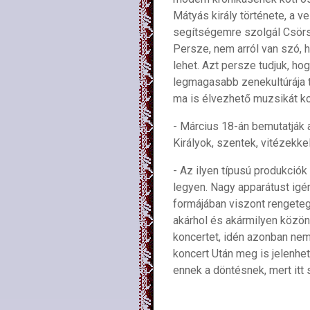
Mátyás király története, a 
segítségemre szolgál Csörs
Persze, nem arról van szó, 
lehet. Azt persze tudjuk, h
legmagasabb zenekultúrája t
ma is élvezhető muzsikát k
- Március 18-án bemutatják a
Királyok, szentek, vitézekke
- Az ilyen típusú produkció
legyen. Nagy apparátust igén
formájában viszont rengeteg
akárhol és akármilyen közön
koncertet, idén azonban ne
koncert Után meg is jelenhet
ennek a döntésnek, mert itt