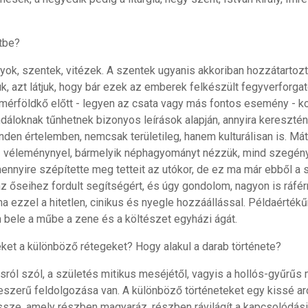
etbe?
lyok, szentek, vitézek. A szentek ugyanis akkoriban hozzátartoz
k, azt látjuk, hogy bár ezek az emberek felkészült fegyverforgató
 mérföldkő előtt - legyen az csata vagy más fontos esemény - 
dáloknak tűnhetnek bizonyos leírások alapján, annyira keresztén
nden értelemben, nemcsak területileg, hanem kulturálisan is. Mát
 véleménynyel, bármelyik néphagyományt nézzük, mind szegénypá
 mennyire szépítette meg tetteit az utókor, de ez ma már ebből 
 őseihez fordult segítségért, és úgy gondolom, nagyon is ráfér
 ezzel a hitetlen, cinikus és nyegle hozzáállással. Példaértékű
 bele a műbe a zene és a költészet egyházi ágát.
eket a különböző rétegeket? Hogy alakul a darab története?
sról szól, a születés mitikus meséjétől, vagyis a hollós-gyűrűs
szerű feldolgozása van. A különböző történeteket egy kissé a
sze, amely részben magyaráz, részben rávilágít a kapcsolódási