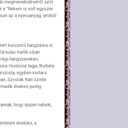
 rab megmeneküléséről szól.
z a "Nekem is volt egyszer
ssze az a nyersanyag, amiből
zért korszerű hangzásra is
ársulás mellé olyan
 régi hangszereken,
ica Historica tagja, Borbély
zszista, egyben kortárs
an, Szvorák Kati szinte
armadik énekes pedig
 annak, hogy éppen nálunk,
örténeti éneklés, a