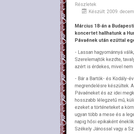
Részletek
Készült: 2009. decem
Március 18-án a Budapesti
koncertet hallhatunk a H
Pávaének után ezúttal egé
- Lassan hagyománnyá válik, 
Szerelemajtók kezdte, taval
azért is érdekes, mivel nem
- Bár a Bartók- és Kodály-é
megrendelésre készültek. A 
Pávaéneket és az idei megk
hosszabb lélegzetű mű, kül
ezeket a történeteket a kö
ugyan több a mese és a lege
napig hősi epikaként éneklik 
Székely Jánossal vagy a Szil