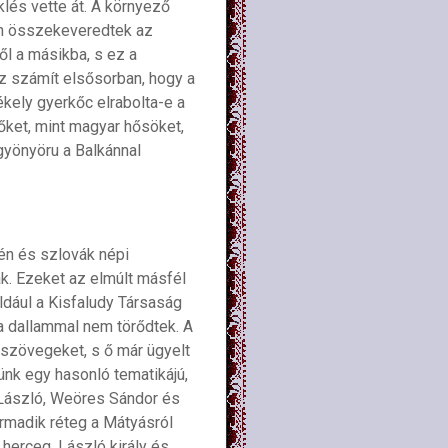
klés vette át. A környező
ben összekeveredtek az
ől a másikba, s ez a
z számít elsősorban, hogy a
kely gyerkőc elrabolta-e a
őket, mint magyar hősöket,
 gyönyöru a Balkánnal
vén és szlovák népi
k. Ezeket az elmúlt másfél
ldául a Kisfaludy Társaság
 a dallammal nem törődtek. A
 szövegeket, s ő már ügyelt
nk egy hasonló tematikájú,
 László, Weöres Sándor és
armadik réteg a Mátyásról
 herceg, László király és