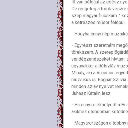
itt van például az egész nye
De rengeteg a török vészre 
szép magyar fiúcskám..." ke
a kétrészes műsor felépül.
- Hogyha ennyi nép muzsikája
- Egyrészt szeretném megőri
törekszem. A szereplőgárdá
vendégzenészeket hívtam, ak
ugyanakkor a délszláv muzsik
Mihály, aki a Vujicsics egy
muzsikus is. Bognár Szilvia
minden szláv nyelvet remekü
Juhász Katalin lesz.
- Ha ennyire elmélyedt a Hun
akikhez elsősorban kötődne
- Magyarországon a többnyire