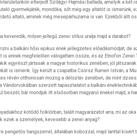
lvterületünkön elterjedt Szilágyi-Hajmási ballada, amelyik a két
utaló gyermekjáték, mondóka, sőt még egy altatót is ismerünk, e
zdetű altató, aminek még mesepárhuzama is van. Ezekből állt ö
 keveredik, milyen jellegű zenei stílus uralja majd a darabot?
zni a balkáni hősi epikus ének jellegzetes előadásmódját, de a
t is ennek megfelelően válogattam össze, és az Etnofon Zenei T
ik egyrészt jártasak a magyar historikus zenében, jól játszanak
át is ismerik. Így került a csapatba Csörsz Rumen István, a Mus
üttes révén otthonosan mozog a délszláv zenében, de mint dzses
 a Vándorvokálban szerzett tapasztalatot a balkáni énektechnikáb
l beszél, bár mondjuk itt elsősorban magyarul énekel majd, a h
yadiakhoz kötődő folklórban, talált magyarázatot arra, mi az oka
k ezek a személyek, kevesebb a zenei anyag?
 pengetős hangszerrel, általában kobozzal, majd lanttal kísért t