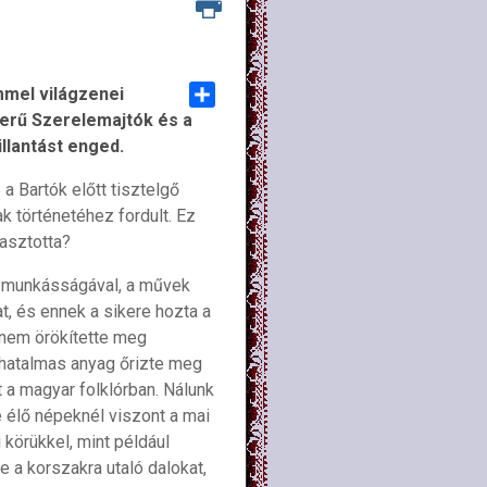
mmel világzenei
kerű Szerelemajtók és a
Share
llantást enged.
a Bartók előtt tisztelgő
k történetéhez fordult. Ez
lasztotta?
ző munkásságával, a művek
t, és ennek a sikere hozta a
 nem örökítette meg
 hatalmas anyag őrizte meg
a magyar folklórban. Nálunk
 élő népeknél viszont a mai
 körükkel, mint például
e a korszakra utaló dalokat,