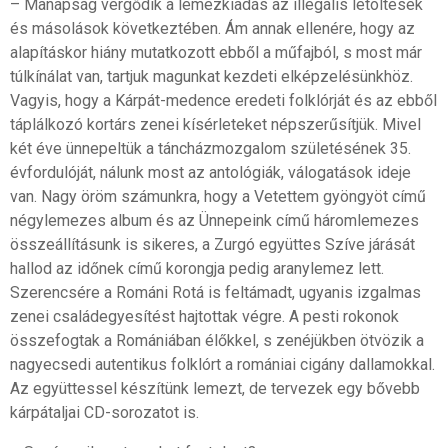
– Manapság vergődik a lemezkiadás az illegális letöltések
és másolások következtében. Ám annak ellenére, hogy az
alapításkor hiány mutatkozott ebből a műfajból, s most már
túlkínálat van, tartjuk magunkat kezdeti elképzelésünkhöz.
Vagyis, hogy a Kárpát-medence eredeti folklórját és az ebből
táplálkozó kortárs zenei kísérleteket népszerűsítjük. Mivel
két éve ünnepeltük a táncházmozgalom születésének 35.
évfordulóját, nálunk most az antológiák, válogatások ideje
van. Nagy öröm számunkra, hogy a Vetettem gyöngyöt című
négylemezes album és az Ünnepeink című háromlemezes
összeállításunk is sikeres, a Zurgó együttes Szíve járását
hallod az időnek című korongja pedig aranylemez lett.
Szerencsére a Románi Rotá is feltámadt, ugyanis izgalmas
zenei családegyesítést hajtottak végre. A pesti rokonok
összefogtak a Romániában élőkkel, s zenéjükben ötvözik a
nagyecsedi autentikus folklórt a romániai cigány dallamokkal.
Az együttessel készítünk lemezt, de tervezek egy bővebb
kárpátaljai CD-sorozatot is.