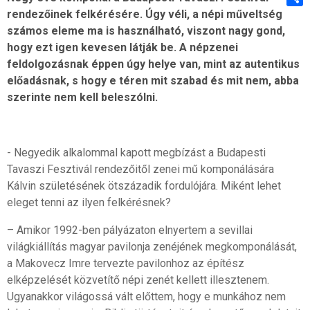
rendezőinek felkérésére. Úgy véli, a népi műveltség
Shar
számos eleme ma is használható, viszont nagy gond,
hogy ezt igen kevesen látják be. A népzenei
feldolgozásnak éppen úgy helye van, mint az autentikus
előadásnak, s hogy e téren mit szabad és mit nem, abba
szerinte nem kell beleszólni.
- Negyedik alkalommal kapott megbízást a Budapesti
Tavaszi Fesztivál rendezőitől zenei mű komponálására
Kálvin születésének ötszázadik fordulójára. Miként lehet
eleget tenni az ilyen felkérésnek?
– Amikor 1992-ben pályázaton elnyertem a sevillai
világkiállítás magyar pavilonja zenéjének megkomponálását,
a Makovecz Imre tervezte pavilonhoz az építész
elképzelését közvetítő népi zenét kellett illesztenem.
Ugyanakkor világossá vált előttem, hogy e munkához nem