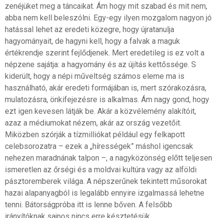
zenéjüket meg a táncaikat. Ám hogy mit szabad és mit nem,
abba nem kell beleszólni. Egy-egy ilyen mozgalom nagyon jó
hatással lehet az eredeti közegre, hogy újratanulja
hagyományait, de hagyni kell, hogy a falvak a maguk
értékrendje szerint fejlődjenek. Mert eredetileg is ez volt a
népzene sajátja: a hagyomány és az újítás kettőssége. S
kiderült, hogy a népi műveltség számos eleme ma is
használható, akár eredeti formájában is, mert szórakozásra,
mulatozásra, önkifejezésre is alkalmas. Ám nagy gond, hogy
ezt igen kevesen látják be. Akár a közvélemény alakítóit,
azaz a médiumokat nézem, akár az ország vezetőit.
Miközben szórják a tízmilliókat például egy felkapott
celebsorozatra – ezek a „hírességek” máshol igencsak
nehezen maradnának talpon –, a nagyközönség előtt teljesen
ismeretlen az őrségi és a moldvai kultúra vagy az alföldi
pásztoremberek világa. A népszerűnek tekintett műsorokat
hazai alapanyagból is legalább ennyire izgalmassá lehetne
tenni. Bátorságpróba itt is lenne bőven. A felsőbb
irányítóknak sajnos nincs erre késztetésük.