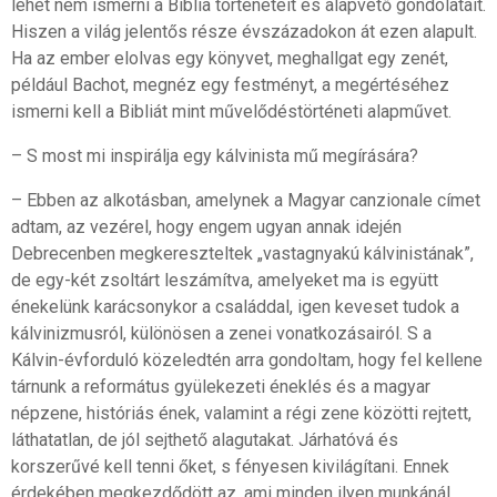
lehet nem ismerni a Biblia történeteit és alapvető gondolatait.
Hiszen a világ jelentős része évszázadokon át ezen alapult.
Ha az ember elolvas egy könyvet, meghallgat egy zenét,
például Bachot, megnéz egy festményt, a megértéséhez
ismerni kell a Bibliát mint művelődéstörténeti alapművet.
– S most mi inspirálja egy kálvinista mű megírására?
– Ebben az alkotásban, amelynek a Magyar canzionale címet
adtam, az vezérel, hogy engem ugyan annak idején
Debrecenben megkereszteltek „vastagnyakú kálvinistának”,
de egy-két zsoltárt leszámítva, amelyeket ma is együtt
énekelünk karácsonykor a családdal, igen keveset tudok a
kálvinizmusról, különösen a zenei vonatkozásairól. S a
Kálvin-évforduló közeledtén arra gondoltam, hogy fel kellene
tárnunk a református gyülekezeti éneklés és a magyar
népzene, históriás ének, valamint a régi zene közötti rejtett,
láthatatlan, de jól sejthető alagutakat. Járhatóvá és
korszerűvé kell tenni őket, s fényesen kivilágítani. Ennek
érdekében megkezdődött az, ami minden ilyen munkánál