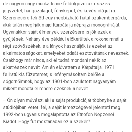
de nagyon nagy munka lenne feldolgozni az összes
jegyzetet, hangszalagot, fényképet, és kevés idő jut rá.
Szerencsére felnőtt egy megbízható fiatal szakembergárda,
akik talán megírják majd Kárpátalja néprajzi monográfiáját.
Ugyanakkor saját élmények szerzésére is jók ezek a
gyűjtések. Néhány éve például előkerültek a rokonaimnál a
régi szövőszékek, s a lányok használják is ezeket az
alkalmatosságokat, amelyeket odaát esztovátának neveznek.
Csakhogy már nincs, aki el tudná mondani nekik az
alkatrészek nevét. Ám én elővettem a Kárpátalja, 1971
feliratú kis füzetemet, s lefénymásoltam belőle a
sógornőimnek, hogy az 1901-ben született nagyanyám
miként mondta el rendre ezeknek a nevét.
– Ön olyan művész, aki a saját produkcióját többnyire a saját
stúdiójában veteti fel, a saját lemezcégével jelenteti meg.
1992-ben ugyanis megalapította az Etnofon Népzenei
Kiadót. Hogy fut mostanában ez a szekér?