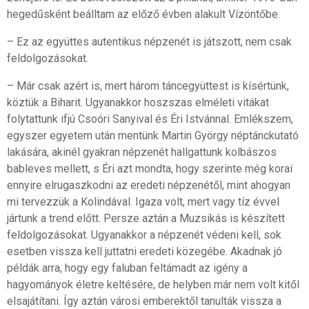
hegedűsként beálltam az előző évben alakult Vízöntőbe.
– Ez az együttes autentikus népzenét is játszott, nem csak
feldolgozásokat.
– Már csak azért is, mert három táncegyüttest is kísértünk,
köztük a Biharit. Ugyanakkor hoszszas elméleti vitákat
folytattunk ifjú Csoóri Sanyival és Éri Istvánnal. Emlékszem,
egyszer egyetem után mentünk Martin György néptánckutató
lakására, akinél gyakran népzenét hallgattunk kolbászos
bableves mellett, s Éri azt mondta, hogy szerinte még korai
ennyire elrugaszkodni az eredeti népzenétől, mint ahogyan
mi tervezzük a Kolindával. Igaza volt, mert vagy tíz évvel
jártunk a trend előtt. Persze aztán a Muzsikás is készített
feldolgozásokat. Ugyanakkor a népzenét védeni kell, sok
esetben vissza kell juttatni eredeti közegébe. Akadnak jó
példák arra, hogy egy faluban feltámadt az igény a
hagyományok életre keltésére, de helyben már nem volt kitől
elsajátítani. Így aztán városi emberektől tanulták vissza a