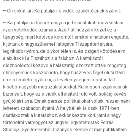
– Ön sokat járt Kárpátalján, e vidék szakértőjének számít.
– Kárpátalján is tudnék nagyon jó feladatokat összeállítani
ilyen vetélkedők számára. Azért áll hozzám közel ez a
tájegység, mert kétéves koromtól, amikor a hatalom engedte,
kijártunk a nagyszüleimet látogatni Tiszapéterfalvára,
leginkább nyáron, de olykor télen is, és zsigeri kötődéseim
alakultak ki a Tiszához s a faluhoz. A kántálástól,
disznóöléstől kezdve a halászatig szerzett ottani rengeteg
élményemnek köszönhető, hogy húszéves fejjel elutaztam
erre a területre gyűjteni, s tevékenységem most is tart
kisebb-nagyobb megszakításokkal. Különösen izgalmasnak
bizonyult, hogy ez a vidék elfelejtett föld volt, sokáig kevés
gyűjtő járt arra. Ennek persze politikai okai voltak, hiszen nem
lehetett szabadon átjárni. A helybéliek is csak 1971-ben
csatlakoztak a kutatáshoz, ekkor kezdte körüljárni a négy
történelmi vármegyét az ungvári egyetemisták Forrás
Stúdiója. Gyűjtéseimből bizonyos elemeket már publikáltam,