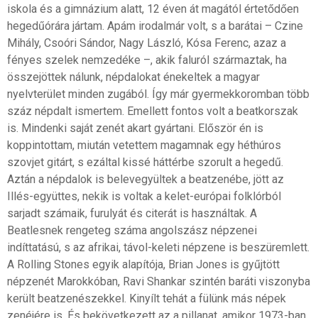
iskola és a gimnázium alatt, 12 éven át magától értetődően
hegedűórára jártam. Apám irodalmár volt, s a barátai – Czine
Mihály, Csoóri Sándor, Nagy László, Kósa Ferenc, azaz a
fényes szelek nemzedéke –, akik faluról származtak, ha
összejöttek nálunk, népdalokat énekeltek a magyar
nyelvterület minden zugából. Így már gyermekkoromban több
száz népdalt ismertem. Emellett fontos volt a beatkorszak
is. Mindenki saját zenét akart gyártani. Először én is
koppintottam, miután vetettem magamnak egy héthúros
szovjet gitárt, s ezáltal kissé háttérbe szorult a hegedű.
Aztán a népdalok is belevegyültek a beatzenébe, jött az
Illés-együttes, nekik is voltak a kelet-európai folklórból
sarjadt számaik, furulyát és citerát is használtak. A
Beatlesnek rengeteg száma angolszász népzenei
indíttatású, s az afrikai, távol-keleti népzene is beszüremlett.
A Rolling Stones egyik alapítója, Brian Jones is gyűjtött
népzenét Marokkóban, Ravi Shankar szintén baráti viszonyba
került beatzenészekkel. Kinyílt tehát a fülünk más népek
zenéjére is. És bekövetkezett az a pillanat, amikor 1973-ban