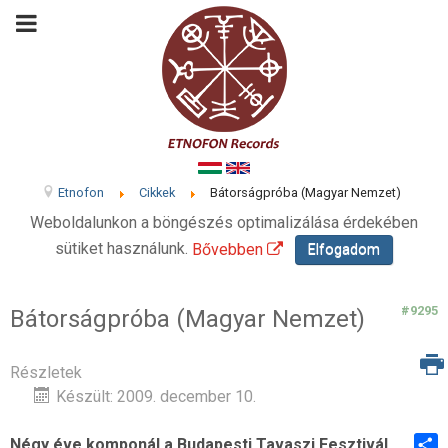
Etnofon
Cikkek
Bátorságpróba (Magyar Nemzet)
Weboldalunkon a böngészés optimalizálása érdekében
sütiket használunk.
Bővebben
Elfogadom
#9295
Bátorságpróba (Magyar Nemzet)
Részletek
Készült: 2009. december 10.
Négy éve komponál a Budapesti Tavaszi Fesztivál