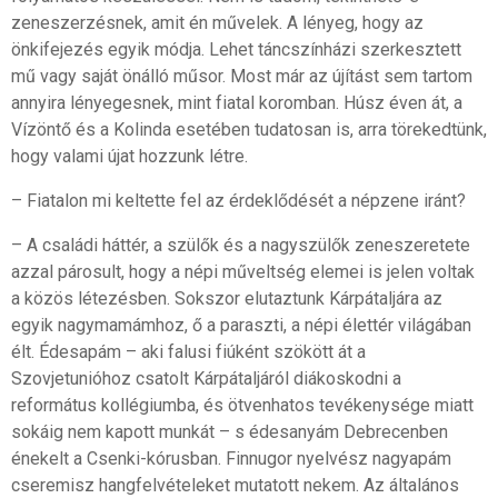
zeneszerzésnek, amit én művelek. A lényeg, hogy az
önkifejezés egyik módja. Lehet táncszínházi szerkesztett
mű vagy saját önálló műsor. Most már az újítást sem tartom
annyira lényegesnek, mint fiatal koromban. Húsz éven át, a
Vízöntő és a Kolinda esetében tudatosan is, arra törekedtünk,
hogy valami újat hozzunk létre.
– Fiatalon mi keltette fel az érdeklődését a népzene iránt?
– A családi háttér, a szülők és a nagyszülők zeneszeretete
azzal párosult, hogy a népi műveltség elemei is jelen voltak
a közös létezésben. Sokszor elutaztunk Kárpátaljára az
egyik nagymamámhoz, ő a paraszti, a népi élettér világában
élt. Édesapám – aki falusi fiúként szökött át a
Szovjetunióhoz csatolt Kárpátaljáról diákoskodni a
református kollégiumba, és ötvenhatos tevékenysége miatt
sokáig nem kapott munkát – s édesanyám Debrecenben
énekelt a Csenki-kórusban. Finnugor nyelvész nagyapám
cseremisz hangfelvételeket mutatott nekem. Az általános