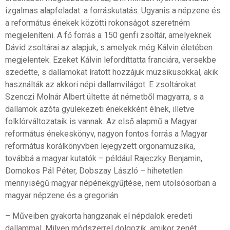
izgalmas alapfeladat: a forráskutatás. Ugyanis a népzene és
a református énekek közötti rokonságot szeretném
megjeleníteni. A fő forrás a 150 genfi zsoltár, amelyeknek
Dávid zsoltárai az alapjuk, s amelyek még Kálvin életében
megjelentek. Ezeket Kálvin lefordíttatta franciára, versekbe
szedette, s dallamokat íratott hozzájuk muzsikusokkal, akik
használták az akkori népi dallamvilágot. E zsoltárokat
Szenczi Molnár Albert ültette át németből magyarra, s a
dallamok azóta gyülekezeti énekekként élnek, illetve
folklórváltozataik is vannak. Az első alapmű a Magyar
református énekeskönyv, nagyon fontos forrás a Magyar
református korálkönyvben lejegyzett orgonamuzsika,
továbbá a magyar kutatók – például Rajeczky Benjamin,
Domokos Pál Péter, Dobszay László – hihetetlen
mennyiségű magyar népénekgyűjtése, nem utolsósorban a
magyar népzene és a gregorián.
– Műveiben gyakorta hangzanak el népdalok eredeti
dallammal. Milyen módszerrel dolgozik, amikor zenét