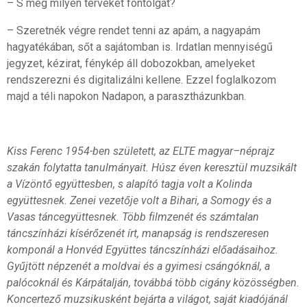
– S még milyen terveket fontolgat?
– Szeretnék végre rendet tenni az apám, a nagyapám
hagyatékában, sőt a sajátomban is. Irdatlan mennyiségű
jegyzet, kézirat, fénykép áll dobozokban, amelyeket
rendszerezni és digitalizálni kellene. Ezzel foglalkozom
majd a téli napokon Nadapon, a parasztházunkban.
Kiss Ferenc 1954-ben született, az ELTE magyar–néprajz
szakán folytatta tanulmányait. Húsz éven keresztül muzsikált
a Vízöntő együttesben, s alapító tagja volt a Kolinda
együttesnek. Zenei vezetője volt a Bihari, a Somogy és a
Vasas táncegyüttesnek. Több filmzenét és számtalan
táncszínházi kísérőzenét írt, manapság is rendszeresen
komponál a Honvéd Együttes táncszínházi előadásaihoz.
Gyűjtött népzenét a moldvai és a gyimesi csángóknál, a
palócoknál és Kárpátalján, továbbá több cigány közösségben.
Koncertező muzsikusként bejárta a világot, saját kiadójánál