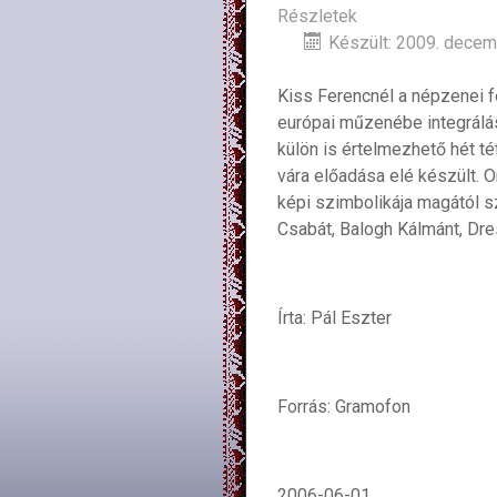
Részletek
Készült: 2009. decem
Kiss Ferencnél a népzenei 
európai műzenébe integrálá
külön is értelmezhető hét t
vára előadása elé készült. O
képi szimbolikája magától s
Csabát, Balogh Kálmánt, Dr
Írta: Pál Eszter
Forrás: Gramofon
2006-06-01