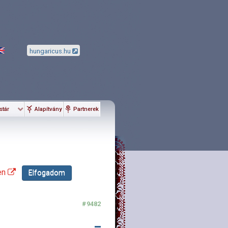
hungaricus.hu
stár
Alapítvány
Partnerek
en
Elfogadom
#9482