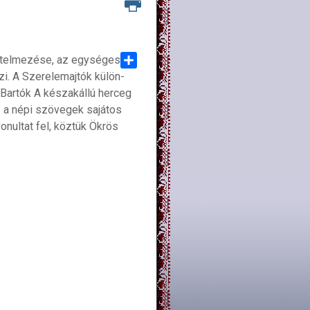
értelmezése, az egységes
i. A Szerelemajtók külön-
Share
 Bartók A készakállú herceg
ez a népi szövegek sajátos
nultat fel, köztük Ökrös