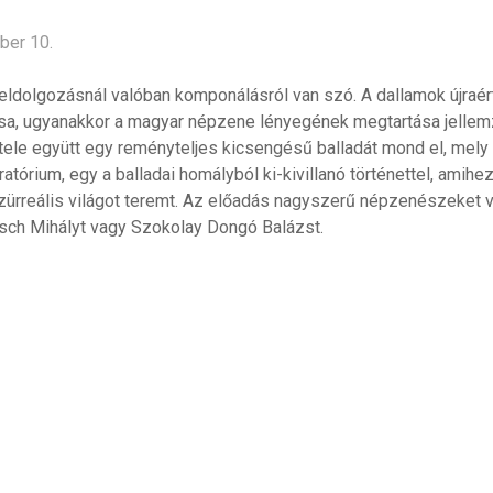
ber 10.
feldolgozásnál valóban komponálásról van szó. A dallamok újra
sa, ugyanakkor a magyar népzene lényegének megtartása jellemz
étele együtt egy reményteljes kicsengésű balladát mond el, mely
ratórium, egy a balladai homályból ki-kivillanó történettel, amih
zürreális világot teremt. Az előadás nagyszerű népzenészeket vo
esch Mihályt vagy Szokolay Dongó Balázst.