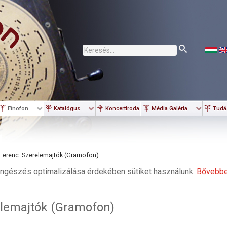
Keresés...
Etnofon
Katalógus
Koncertiroda
Média Galéria
Tudá
 Ferenc: Szerelemajtók (Gramofon)
ngészés optimalizálása érdekében sütiket használunk.
Bővebb
elemajtók (Gramofon)