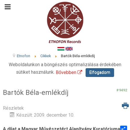
Etnofon
Cikkek
Bartók Béla-emlékdíj
Weboldalunkon a böngészés optimalizálása érdekében
sütiket használunk.
Bővebben
Elfogadom
#9492
Bartók Béla-emlékdíj
Részletek
Készült: 2009. december 10.
A díjat a Magyar Művészetért Alapítvány Kuratóriuma