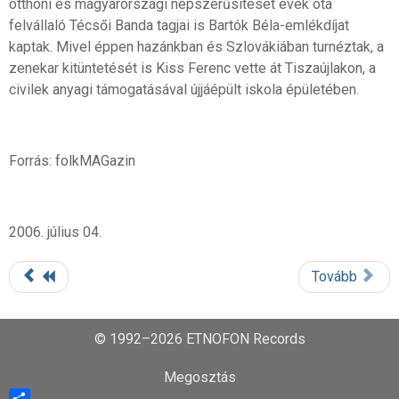
otthoni és magyarországi népszerűsítését évek óta
felvállaló Técsői Banda tagjai is Bartók Béla-emlékdíjat
kaptak. Mivel éppen hazánkban és Szlovákiában turnéztak, a
zenekar kitüntetését is Kiss Ferenc vette át Tiszaújlakon, a
civilek anyagi támogatásával újjáépült iskola épületében.
Forrás: folkMAGazin
2006. július 04.
Tovább
© 1992–2026 ETNOFON Records
Megosztás