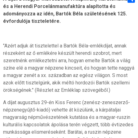
és a Herendi Porcelánmanufaktúra alapította és
Shar
adományozza az idén, Bartók Béla születésének 125.
évfordulója tiszteletére.
"Azért adjuk át tisztelettel a Bartók Béla-emlékdíjat, annak
részeként az ő emlékére készült herendi szobrot, mert
szeretnénk emlékeztetni arra, hogyan emelte Bartók a világ
színe elé a magyar népzene kincseit, és hogyan tette naggyá
a magyar zenét a xx. században az egész világon. S most
azok előtt tisztelgünk, akik méltó hordozói Bartók szellemi
örökségének." (Részlet az Emléklap szövegéből.)
A díjat augusztus 29-én Kiss Ferenc (zenész-zeneszerző-
népzenegyűjtő-kiadó) vehette át közülünk, a kárpátaljai
magyarság népművészetének kutatása és a magyar-ruszin
kulturális kapcsolatok ápolása terén végzett, több évtizedes
munkássága elismeréseként. Barátai, a ruszin népzene