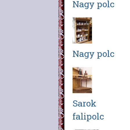
Nagy polc
Nagy polc
Sarok
falipolc