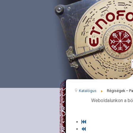
Katalógus
Régiségek – Pa
Weboldalunkon a bö