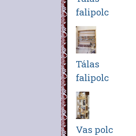
falipolc
Tálas
falipolc
Vas polc