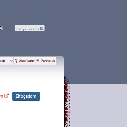
hungaricus.hu
stár
Alapítvány
Partnerek
en
Elfogadom