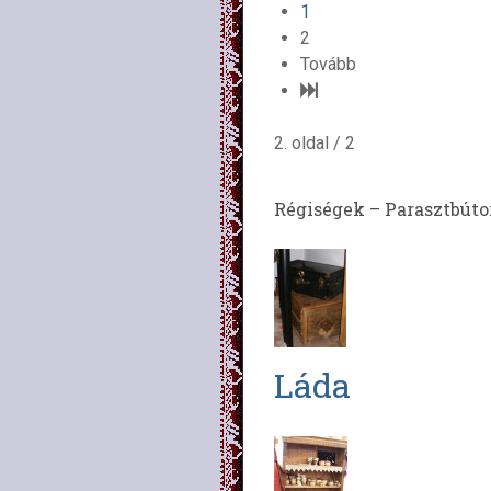
1
2
Tovább
2. oldal / 2
Régiségek – Parasztbúto
Láda