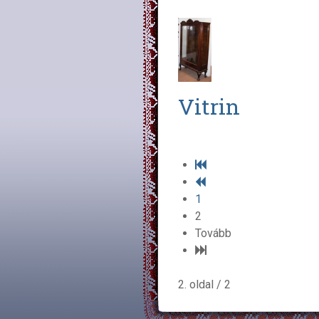
Vitrin
1
2
Tovább
2. oldal / 2