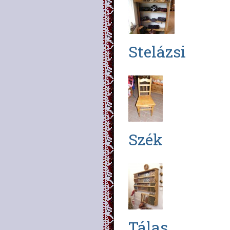
Stelázsi
Szék
Tálas