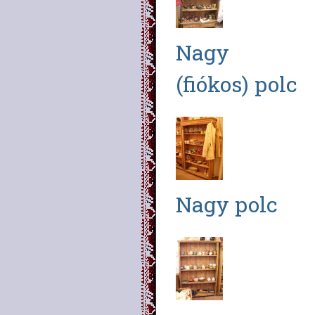
Nagy
(fiókos) polc
Nagy polc