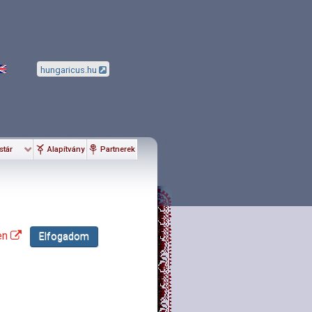
hungaricus.hu
stár
Alapítvány
Partnerek
en
Elfogadom