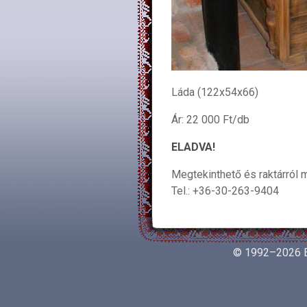
Láda (122x54x66)
Ár: 22 000 Ft/db
ELADVA!
Megtekinthető és raktárról 
Tel.: +36-30-263-9404
© 1992–2026 