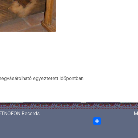
megvásárolható egyeztetett időpontban.
ETNOFON Records
M