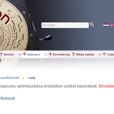
Keresés...
Etnofon
Katalógus
Koncertiroda
Média Galéria
Tudá
rasztbútorok
Láda
ngészés optimalizálása érdekében sütiket használunk.
Bővebb
tbútorok