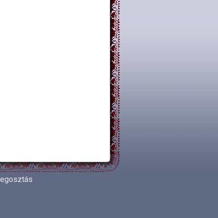
egosztás
Share