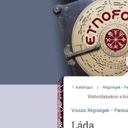
Katalógus
Régiségek – Pa
Weboldalunkon a bö
Vissza: Régiségek – Parasz
Láda