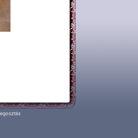
egosztás
Share