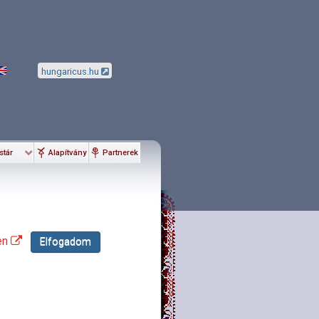
hungaricus.hu
stár
Alapítvány
Partnerek
en
Elfogadom