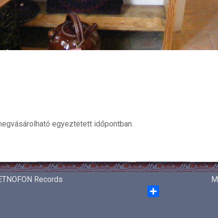
megvásárolható egyeztetett időpontban.
ETNOFON Records
M