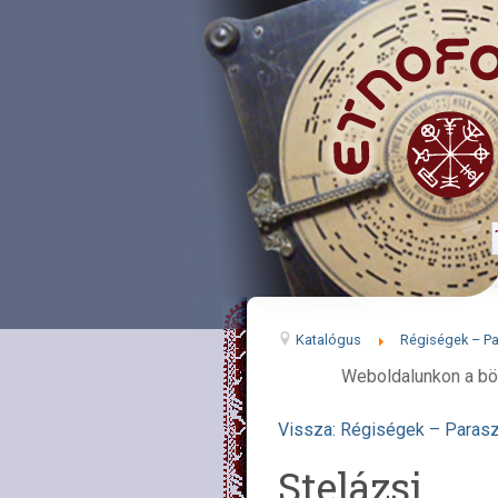
Katalógus
Régiségek – Pa
Weboldalunkon a bö
Vissza: Régiségek – Parasz
Stelázsi