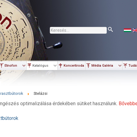
Keresés...
Etnofon
Katalógus
Koncertiroda
Média Galéria
Tudá
rasztbútorok
Stelázsi
ngészés optimalizálása érdekében sütiket használunk.
Bővebb
tbútorok