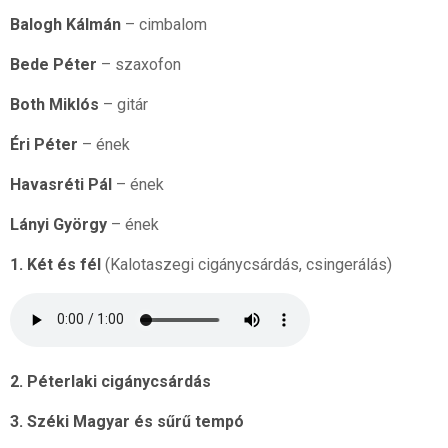
Balogh Kálmán
– cimbalom
Bede Péter
– szaxofon
Both Miklós
– gitár
Éri Péter
– ének
Havasréti Pál
– ének
Lányi György
– ének
1. Két és fél
(Kalotaszegi cigánycsárdás, csingerálás)
2. Péterlaki cigánycsárdás
3. Széki Magyar és sűrű tempó