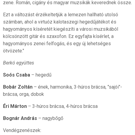
zene. Román, cigány és magyar muzsikák keverednek össze.
Ezt a változást érzékeltetjük a lemezen hallható utolsó
számban, ahol a virtuóz kalotaszegi hegedűjátékot és
hagyományos kíséretét kiegészíti a városi muzsikából
kölcsönzött gitár és szaxofon. Ez egyfajta kísérlet, a
hagyományos zenei felfogás, és egy új lehetséges
ötvözete."
Berkó együttes
Soós Csaba
– hegedű
Bobár Zoltán
– ének, harmonika, 3-húros brácsa, "sajói"-
brácsa, orga, dobok
Éri Márton
– 3-húros brácsa, 4-húros brácsa
Bognár András
– nagybőgő
Vendégzenészek: