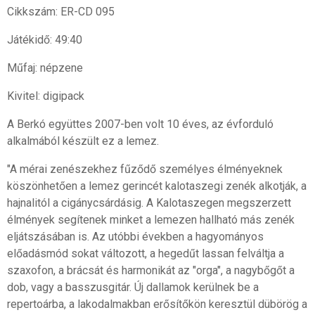
Cikkszám: ER-CD 095
Játékidő: 49:40
Műfaj: népzene
Kivitel: digipack
A Berkó együttes 2007-ben volt 10 éves, az évforduló
alkalmából készült ez a lemez.
"A mérai zenészekhez fűződő személyes élményeknek
köszönhetően a lemez gerincét kalotaszegi zenék alkotják, a
hajnalitól a cigánycsárdásig. A Kalotaszegen megszerzett
élmények segítenek minket a lemezen hallható más zenék
eljátszásában is. Az utóbbi években a hagyományos
előadásmód sokat változott, a hegedűt lassan felváltja a
szaxofon, a brácsát és harmonikát az "orga", a nagybőgőt a
dob, vagy a basszusgitár. Új dallamok kerülnek be a
repertoárba, a lakodalmakban erősítőkön keresztül dübörög a