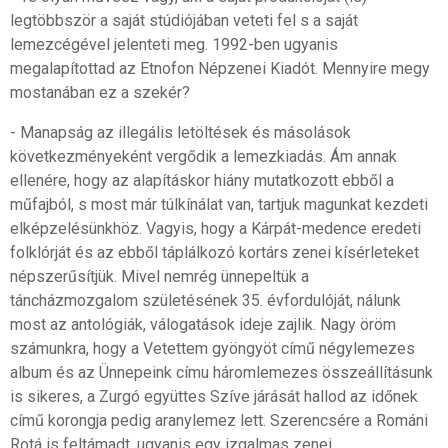
legtöbbször a saját stúdiójában veteti fel s a saját
lemezcégével jelenteti meg. 1992-ben ugyanis
megalapítottad az Etnofon Népzenei Kiadót. Mennyire megy
mostanában ez a szekér?
- Manapság az illegális letöltések és másolások
következményeként vergődik a lemezkiadás. Ám annak
ellenére, hogy az alapításkor hiány mutatkozott ebből a
műfajból, s most már túlkínálat van, tartjuk magunkat kezdeti
elképzelésünkhöz. Vagyis, hogy a Kárpát-medence eredeti
folklórját és az ebből táplálkozó kortárs zenei kísérleteket
népszerűsítjük. Mivel nemrég ünnepeltük a
táncházmozgalom születésének 35. évfordulóját, nálunk
most az antológiák, válogatások ideje zajlik. Nagy öröm
számunkra, hogy a Vetettem gyöngyöt című négylemezes
album és az Ünnepeink címu háromlemezes összeállításunk
is sikeres, a Zurgó együttes Szíve járását hallod az időnek
című korongja pedig aranylemez lett. Szerencsére a Románi
Rotá is feltámadt, ugyanis egy izgalmas zenei