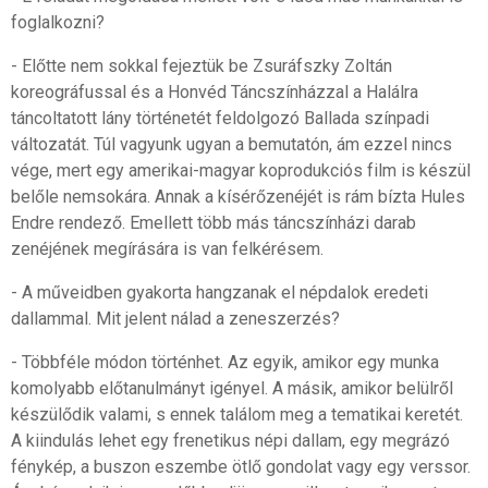
foglalkozni?
- Előtte nem sokkal fejeztük be Zsuráfszky Zoltán
koreográfussal és a Honvéd Táncszínházzal a Halálra
táncoltatott lány történetét feldolgozó Ballada színpadi
változatát. Túl vagyunk ugyan a bemutatón, ám ezzel nincs
vége, mert egy amerikai-magyar koprodukciós film is készül
belőle nemsokára. Annak a kísérőzenéjét is rám bízta Hules
Endre rendező. Emellett több más táncszínházi darab
zenéjének megírására is van felkérésem.
- A műveidben gyakorta hangzanak el népdalok eredeti
dallammal. Mit jelent nálad a zeneszerzés?
- Többféle módon történhet. Az egyik, amikor egy munka
komolyabb előtanulmányt igényel. A másik, amikor belülről
készülődik valami, s ennek találom meg a tematikai keretét.
A kiindulás lehet egy frenetikus népi dallam, egy megrázó
fénykép, a buszon eszembe ötlő gondolat vagy egy verssor.