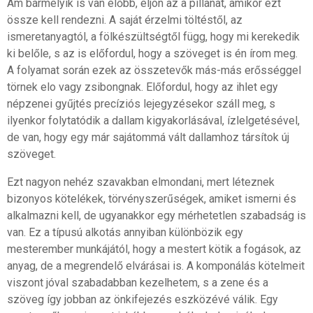
Ám bármelyik is van előbb, eljön az a pillanat, amikor ezt
össze kell rendezni. A saját érzelmi töltéstől, az
ismeretanyagtól, a fölkészültségtől függ, hogy mi kerekedik
ki belőle, s az is előfordul, hogy a szöveget is én írom meg.
A folyamat során ezek az összetevők más-más erősséggel
törnek elo vagy zsibongnak. Előfordul, hogy az ihlet egy
népzenei gyűjtés precíziós lejegyzésekor száll meg, s
ilyenkor folytatódik a dallam kigyakorlásával, ízlelgetésével,
de van, hogy egy már sajátommá vált dallamhoz társítok új
szöveget.
Ezt nagyon nehéz szavakban elmondani, mert léteznek
bizonyos kötelékek, törvényszerűségek, amiket ismerni és
alkalmazni kell, de ugyanakkor egy mérhetetlen szabadság is
van. Ez a típusú alkotás annyiban különbözik egy
mesterember munkájától, hogy a mestert kötik a fogások, az
anyag, de a megrendelő elvárásai is. A komponálás kötelmeit
viszont jóval szabadabban kezelhetem, s a zene és a
szöveg így jobban az önkifejezés eszközévé válik. Egy