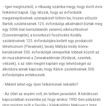
- Igen megtisztelő, s ritkaság számba megy, hogy évről évre
felkérést kapok. Úgy látszik, hogy az évfordulók
megünneplésének szerepkörét töltöm be, hiszen először
Bartók születésének 125. évfordulója alkalmából bíztak meg
egy 2006-ban bemutatandó zenemű elkészítésével
(Szerelemajtók), a következő fesztiválra Kodály
születésének 125. évfordulójára kellett egy produkciót
létrehoznom (Pávaének), tavaly Mátyás király trónra-
kerülésének 550. évfordulóját ünnepeltük többek között az
én muzsikámmal a Zeneakadémián (Királyok, szentek,
vitézek), s az idén megint kaptam egy lehetőséget az
alkotásra annak kapcsán, hogy Kálvin születésének 500.
évfordulójára emlékezünk.
- Miként lehet egy ilyen felkérésnek nekiállni?
- Az ötlet az enyém volt, én tettem javaslatot. A kérdéssel
kapcsolatban eszembe jut, hogy amikor 1992-ben pályázati
úton módom nyílt a Sevilla-i Világkiállítás Makovecz Imre