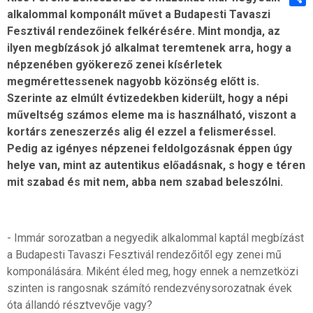
alkalommal komponált művet a Budapesti Tavaszi
Shar
Fesztivál rendezőinek felkérésére. Mint mondja, az
ilyen megbízások jó alkalmat teremtenek arra, hogy a
népzenében gyökerező zenei kísérletek
megmérettessenek nagyobb közönség előtt is.
Szerinte az elmúlt évtizedekben kiderült, hogy a népi
műveltség számos eleme ma is használható, viszont a
kortárs zeneszerzés alig él ezzel a felismeréssel.
Pedig az igényes népzenei feldolgozásnak éppen úgy
helye van, mint az autentikus előadásnak, s hogy e téren
mit szabad és mit nem, abba nem szabad beleszólni.
- Immár sorozatban a negyedik alkalommal kaptál megbízást
a Budapesti Tavaszi Fesztivál rendezőitől egy zenei mű
komponálására. Miként éled meg, hogy ennek a nemzetközi
szinten is rangosnak számító rendezvénysorozatnak évek
óta állandó résztvevője vagy?