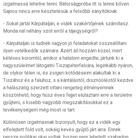
izgalmassá lehetne tenni. Bátorságpróba itt is lenne bőven.
Sajnos nincs erre késztetésük a felsőbb irányítóknak.
- Sokat jártál Kárpátalján, e vidék szakértőjének számítasz.
Monda nál néhány szót erről a tájegységről?
- Kárpátalján is tudnék nagyon jó feladatokat összeállítani
ilyen vetélkedők számára. Azért áll hozzám közel, mert
kétéves koromtól, amikor a hatalom engedte, jártunk ki a
nagyszüleimet látogatni Tiszapéterfalvára, leginkább nyáron,
de olykor télen is, és zsigeri kötődéseim alakultak ki a
Tiszához és a faluhoz, s a kántálástól, disznóöléstől kezdve
a halászatig szerzett ottani rengeteg élményemnek
köszönhető, hogy húsz éves fejjel elutaztam erre a területre
gyűjteni, s kisebb-nagyobb megszakításokkal ez a
tevékenységem még most is tart.
Különösen izgalmasnak bizonyult, hogy ez a vidék egy
elfelejtett föld volt, sokáig kevés gyűjtő járt arra. Ennek
persze politikai okai voltak, hiszen nem lehetett szabadon