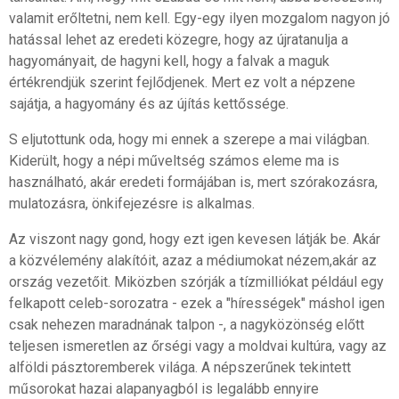
valamit erőltetni, nem kell. Egy-egy ilyen mozgalom nagyon jó
hatással lehet az eredeti közegre, hogy az újratanulja a
hagyományait, de hagyni kell, hogy a falvak a maguk
értékrendjük szerint fejlődjenek. Mert ez volt a népzene
sajátja, a hagyomány és az újítás kettőssége.
S eljutottunk oda, hogy mi ennek a szerepe a mai világban.
Kiderült, hogy a népi műveltség számos eleme ma is
használható, akár eredeti formájában is, mert szórakozásra,
mulatozásra, önkifejezésre is alkalmas.
Az viszont nagy gond, hogy ezt igen kevesen látják be. Akár
a közvélemény alakítóit, azaz a médiumokat nézem,akár az
ország vezetőit. Miközben szórják a tízmilliókat például egy
felkapott celeb-sorozatra - ezek a "hírességek" máshol igen
csak nehezen maradnának talpon -, a nagyközönség előtt
teljesen ismeretlen az őrségi vagy a moldvai kultúra, vagy az
alföldi pásztoremberek világa. A népszerűnek tekintett
műsorokat hazai alapanyagból is legalább ennyire