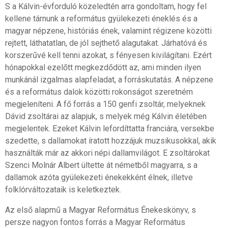
S a Kálvin-évforduló közeledtén arra gondoltam, hogy fel
kellene tárnunk a református gyülekezeti éneklés és a
magyar népzene, históriás ének, valamint régizene közötti
rejtett, láthatatlan, de jól sejthető alagutakat. Járhatóvá és
korszerűvé kell tenni azokat, s fényesen kivilágítani. Ezért
hónapokkal ezelőtt megkezdődött az, ami minden ilyen
munkánál izgalmas alapfeladat, a forráskutatás. A népzene
és a református dalok közötti rokonságot szeretném
megjeleníteni. A fő forrás a 150 genfi zsoltár, melyeknek
Dávid zsoltárai az alapjuk, s melyek még Kálvin életében
megjelentek. Ezeket Kálvin lefordíttatta franciára, versekbe
szedette, s dallamokat íratott hozzájuk muzsikusokkal, akik
használták már az akkori népi dallamvilágot. E zsoltárokat
Szenci Molnár Albert ültette át németből magyarra, s a
dallamok azóta gyülekezeti énekekként élnek, illetve
folklórváltozataik is keletkeztek.
Az első alapmű a Magyar Református Énekeskönyv, s
persze nagyon fontos forrás a Magyar Református