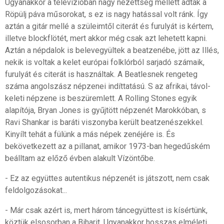
Ugyanakkor a televízióban nagy nézettség mellett adták a
Röpülj páva műsorokat, s ez is nagy hatással volt ránk. Így
aztán a gitár mellé a szüleimtől citerát és furulyát is kértem,
illetve blockflötét, mert akkor még csak azt lehetett kapni.
Aztán a népdalok is belevegyültek a beatzenébe, jött az Illés,
nekik is voltak a kelet európai folklórból sarjadó számaik,
furulyát és citerát is használtak. A Beatlesnek rengeteg
száma angolszász népzenei indíttatású. S az afrikai, távol-
keleti népzene is beszüremlett. A Rolling Stones egyik
alapítója, Bryan Jones is gyűjtött népzenét Marokkóban, s
Ravi Shankar is baráti viszonyba került beatzenészekkel.
Kinyílt tehát a fülünk a más népek zenéjére is. És
bekövetkezett az a pillanat, amikor 1973-ban hegedűském
beálltam az előző évben alakult Vízöntőbe.
- Ez az együttes autentikus népzenét is játszott, nem csak
feldolgozásokat...
- Már csak azért is, mert három táncegyüttest is kísértünk,
köztük elsosorban a Biharit. Ugyanakkor hosszas elméleti