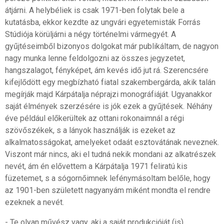
átjárni. A helybéliek is csak 1971-ben folytak bele a
kutatásba, ekkor kezdte az ungvári egyetemisták Forrás
Stúdiója körüljárni a négy történelmi vármegyét. A
gyűjtéseimből bizonyos dolgokat már publikáltam, de nagyon
nagy munka lenne feldolgozni az összes jegyzetet,
hangszalagot, fényképet, ám kevés idő jut rá. Szerencsére
kifejlődött egy megbízható fiatal szakembergárda, akik talán
megírják majd Kárpátalja néprajzi monográfiáját. Ugyanakkor
saját élmények szerzésére is jók ezek a gyűjtések. Néhány
éve például előkerültek az ottani rokonaimnál a régi
szövőszékek, s a lányok használják is ezeket az
alkalmatosságokat, amelyeket odaát esztovátának neveznek.
Viszont már nincs, aki el tudná nekik mondani az alkatrészek
nevét, ám én elővettem a Kárpátalja 1971 feliratú kis
füzetemet, s a sógornőimnek lefénymásoltam belőle, hogy
az 1901-ben született nagyanyám miként mondta el rendre
ezeknek a nevét.
- Te olyan művész vagy, aki a saját produkcióját (is)