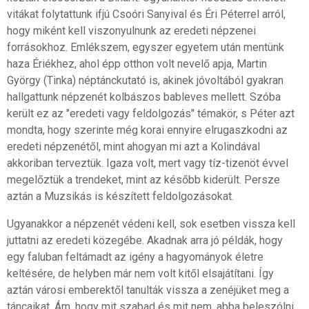
vitákat folytattunk ifjú Csoóri Sanyival és Éri Péterrel arról,
hogy miként kell viszonyulnunk az eredeti népzenei
forrásokhoz. Emlékszem, egyszer egyetem után mentünk
haza Ériékhez, ahol épp otthon volt nevelő apja, Martin
György (Tinka) néptánckutató is, akinek jóvoltából gyakran
hallgattunk népzenét kolbászos bableves mellett. Szóba
került ez az "eredeti vagy feldolgozás" témakör, s Péter azt
mondta, hogy szerinte még korai ennyire elrugaszkodni az
eredeti népzenétől, mint ahogyan mi azt a Kolindával
akkoriban terveztük. Igaza volt, mert vagy tíz-tizenöt évvel
megelőztük a trendeket, mint az később kiderült. Persze
aztán a Muzsikás is készített feldolgozásokat.
Ugyanakkor a népzenét védeni kell, sok esetben vissza kell
juttatni az eredeti közegébe. Akadnak arra jó példák, hogy
egy faluban feltámadt az igény a hagyományok életre
keltésére, de helyben már nem volt kitől elsajátítani. Így
aztán városi emberektől tanulták vissza a zenéjüket meg a
táncaikat. Ám, hogy mit szabad és mit nem, abba beleszólni,