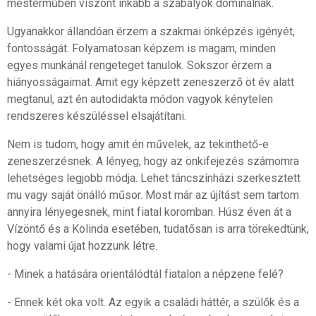
mesterműben viszont inkább a szabályok dominálnak.
Ugyanakkor állandóan érzem a szakmai önképzés igényét,
fontosságát. Folyamatosan képzem is magam, minden
egyes munkánál rengeteget tanulok. Sokszor érzem a
hiányosságaimat. Amit egy képzett zeneszerző öt év alatt
megtanul, azt én autodidakta módon vagyok kénytelen
rendszeres készüléssel elsajátítani.
Nem is tudom, hogy amit én művelek, az tekinthető-e
zeneszerzésnek. A lényeg, hogy az önkifejezés számomra
lehetséges legjobb módja. Lehet táncszínházi szerkesztett
mu vagy saját önálló műsor. Most már az újítást sem tartom
annyira lényegesnek, mint fiatal koromban. Húsz éven át a
Vízöntő és a Kolinda esetében, tudatősan is arra törekedtünk,
hogy valami újat hozzunk létre.
- Minek a hatására orientálódtál fiatalon a népzene felé?
- Ennek két oka volt. Az egyik a családi háttér, a szülők és a