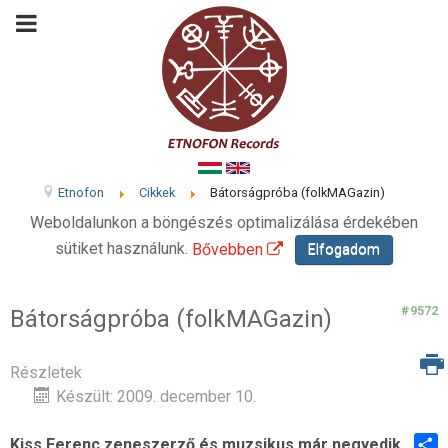
Etnofon
Cikkek
Bátorságpróba (folkMAGazin)
Weboldalunkon a böngészés optimalizálása érdekében
sütiket használunk.
Bővebben
Elfogadom
#9572
Bátorságpróba (folkMAGazin)
Részletek
Készült: 2009. december 10.
Kiss Ferenc zeneszerző és muzsikus már negyedik