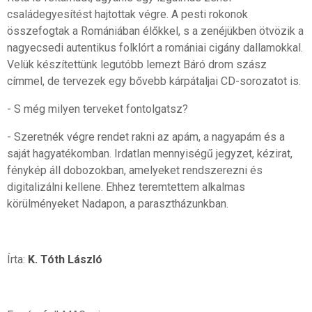
családegyesítést hajtottak végre. A pesti rokonok
összefogtak a Romániában élőkkel, s a zenéjükben ötvözik a
nagyecsedi autentikus folklórt a romániai cigány dallamokkal.
Velük készítettünk legutóbb lemezt Báró drom szász
címmel, de tervezek egy bővebb kárpátaljai CD-sorozatot is.
- S még milyen terveket fontolgatsz?
- Szeretnék végre rendet rakni az apám, a nagyapám és a
saját hagyatékomban. Irdatlan mennyiségű jegyzet, kézirat,
fénykép áll dobozokban, amelyeket rendszerezni és
digitalizálni kellene. Ehhez teremtettem alkalmas
körülményeket Nadapon, a parasztházunkban.
Írta:
K. Tóth László