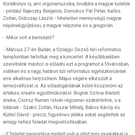
Korálkönyv is, ami orgonamuzsika, továbbá a magyar kutatók
- például Rajeczky Benjamin, Domokos Pál Péter, Kallós
Zoltán, Dobszay László - hihetetlen mennyiségű magyar
népénekgyűjtései, a magyar népzene és a gregorián.
- Mikor volt a bemutató?
- Március 27-én Budán, a Szilágyi Dezső téri református
templomban tartottuk meg a koncertet. A későbbiekben
szeretnénk máshol is előadni ezt a programot a fővárosban,
vidéken és a nagy, határon túli református egyházkerületek
erre alkalmas helyszínein. Május végére elkészült a
lemezváltozat is. Az előadógárdának külön köszönöm az
értékes, kreatív együttműködést. Bognár Szilvia ihletett
éneke, Csörsz Rumen István régizenei szakértelme, s a
többiek - Szabó Zoltán, Huszár Mihály, Babos Károly és
Küttel Dávid - precíz, figyelmes játéka sokat segítettek az
amúgy nehéz feladat megvalósításában.
- E feladat megoldása mellett volt-e időd más munkákkal is