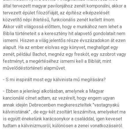
által tervezett magyar pavilonjához zenét komponálni, akkor a
tervezett épület filozófiáját, az építész elképzelését
közvetítő népi ihletésű, funkcionális zenét kellett írnom.
Akkor vált világossá előttem, hogy e munkához nem lehet a
Biblia történeteit s a keresztény hit alapvető gondolatait nem
ismerni. Hiszen a világ jelentős része évszázadokon át ezen
alapult. Ha az ember elolvas egy könyvet, meghallgat egy
zenét, például Bachot, megnéz egy freskót, egy szobrot vagy
festményt, a megértéséhez ismerni kell a Bibliát, mint
művelődéstörténeti alapművet.
- S mi inspirált most egy kálvinista mű megírására?
- Ebben a jelenlegi alkotásban, amelynek a Magyar
kancionálé címet adtam, az vezérelt, hogy engem ugyan
annak idején Debrecenben megkereszteltek "vastagnyakú
kálvinistának" , de egy-két zsoltárt leszámítva, amelyeket ma
is együtt énekelünk karácsonykor a családdal, igen keveset
tudtam a kálvinizmusról, különösen a zenei vonatkozásairól.