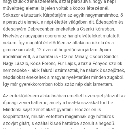
nagyszülők zeneszeretete, azzal párosulva, hogy a népi
műveltség elemei is jelen voltak a közös létezésnél.
Sokszor elutaztunk Kárpátaljára az egyik nagymamámhoz, ő
a paraszti elemek, a népi élettér világában élt. Édesapám és
édesanyám Debrecenben énekeltek a Csenki-kórusban.
Nyelvész nagyapám cseremisz hangfelvételeket mutatott
nekem. Így magától értetődően az általános iskola és a
gimnázium alatt, 12 éven át hegedűórára jártam. Apám
irodalmár volt, s a barátai is - Czine Mihály, Csoóri Sándor,
Nagy László, Kósa Ferenc, Für Lajos, azaz a Fényes szelek
nemzedéke -, akik faluról származtak, ha nálunk összejöttek,
népdalokat énekeltek a magyar nyelvterület minden zugából.
Így már gyerekkoromban több száz nép dalt ismertem.
Az érdeklődésem alakulásában emellett szerepet játszott az
ifjúsági zenei háttér is, amely a beat-korszakkal tört be.
Mindenki saját zenét akart gyártani. Először én is
koppintottam, miután vetettem magamnak egy héthúros
szovjet gitárt, s ezáltal kissé háttérbe szorult a hegedű.