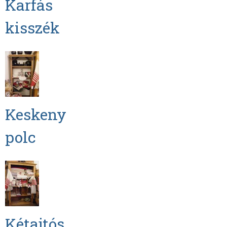
Karfás
kisszék
Keskeny
polc
Kétajtós