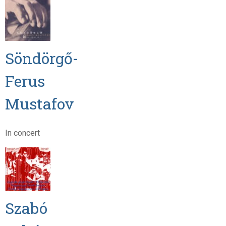
Söndörgő-
Ferus
Mustafov
In concert
Szabó