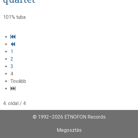
101% tuba
1
2
3
4
Tovább
4. oldal / 4
© 1992–2026 ETNOFON Records
Megosztás