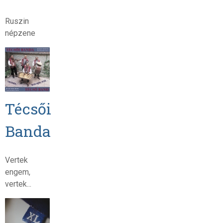
Ruszin
népzene
Técsői
Banda
Vertek
engem,
vertek...