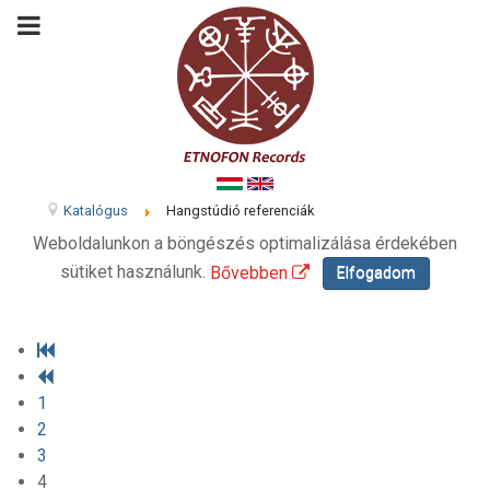
Katalógus
Hangstúdió referenciák
Weboldalunkon a böngészés optimalizálása érdekében
sütiket használunk.
Bővebben
Elfogadom
1
2
3
4