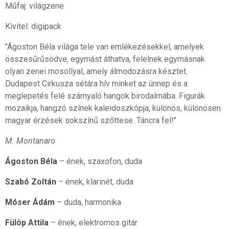
Műfaj: világzene
Kivitel: digipack
"Ágoston Béla világa tele van emlékezésekkel, amelyek
összesűrűsödve, egymást áthatva, felelnek egymásnak
olyan zenei mosollyal, amely álmodozásra késztet.
Dudapest Cirkusza sétára hív minket az ünnep és a
meglepetés felé szárnyaló hangok birodalmába. Figurák
mozaikja, hangzó színek kaleidoszkópja, különös, különösen
magyar érzések sokszínű szőttese. Táncra fel!"
M. Montanaro
Ágoston Béla
– ének, szaxofon, duda
Szabó Zoltán
– ének, klarinét, duda
Móser Ádám
– duda, harmonika
Fülöp Attila
– ének, elektromos gitár