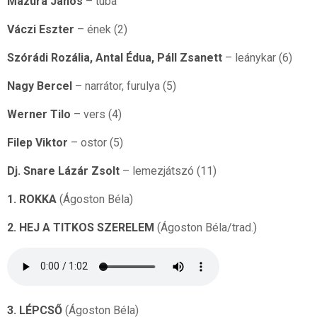
Mazura János
– tuba
Váczi Eszter
– ének (2)
Szórádi Rozália, Antal Édua, Páll Zsanett
– leánykar (6)
Nagy Bercel
– narrátor, furulya (5)
Werner Tilo
– vers (4)
Filep Viktor
– ostor (5)
Dj. Snare Lázár Zsolt
– lemezjátszó (11)
1. ROKKA
(Ágoston Béla)
2. HEJ A TITKOS SZERELEM
(Ágoston Béla/trad.)
3. LÉPCSŐ
(Ágoston Béla)