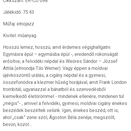
Cikkszám: ER-CD 098
Játékidő: 75:43
Műfaj: etnojazz
Kivitel: műanyag
Hosszú lemez, hosszú, amit érdemes végighallgatni.
Egymásra épül – egymásba épül -, eredendő rokonságát
erősítve, a felvidéki népdal és Weöres Sándor – József
Attila (elmondja Tilo Werner). Vagy éppen a moldvai
újévköszöntő urálás, a cigány népdal és a gyimesi,
összefonódva a klezmer hűség horájával, amit Frank London
trombitál, ugyanazzal a bánatból és szenvedésből
kiemelkedő életörömmel - mindenek ellenére, mindenen túl
„mégis”- , amivel a felvidéki, gyimesi, moldvai cigány énekes
beszédek beszéltek velünk. Igen, énekes beszéd, ott is,
ahol „csak” zene szól, Ágoston Béla zenéje, megszólít,
bevon, közöl…