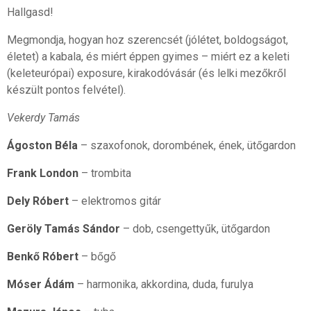
Hallgasd!
Megmondja, hogyan hoz szerencsét (jólétet, boldogságot,
életet) a kabala, és miért éppen gyimes – miért ez a keleti
(keleteurópai) exposure, kirakodóvásár (és lelki mezőkről
készült pontos felvétel).
Vekerdy Tamás
Ágoston Béla
– szaxofonok, dorombének, ének, ütőgardon
Frank London
– trombita
Dely Róbert
– elektromos gitár
Geröly Tamás Sándor
– dob, csengettyűk, ütőgardon
Benkő Róbert
– bőgő
Móser Ádám
– harmonika, akkordina, duda, furulya