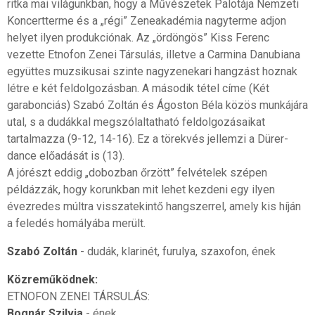
ritka mai világunkban, hogy a Művészetek Palotája Nemzeti
Koncertterme és a „régi” Zeneakadémia nagyterme adjon
helyet ilyen produkciónak. Az „ördöngös” Kiss Ferenc
vezette Etnofon Zenei Társulás, illetve a Carmina Danubiana
együttes muzsikusai szinte nagyzenekari hangzást hoznak
létre e két feldolgozásban. A második tétel címe (Két
garabonciás) Szabó Zoltán és Ágoston Béla közös munkájára
utal, s a dudákkal megszólaltatható feldolgozásaikat
tartalmazza (9-12, 14-16). Ez a törekvés jellemzi a Dürer-
dance előadását is (13).
A jórészt eddig „dobozban őrzött” felvételek szépen
példázzák, hogy korunkban mit lehet kezdeni egy ilyen
évezredes múltra visszatekintő hangszerrel, amely kis híján
a feledés homályába merült.
Szabó Zoltán
- dudák, klarinét, furulya, szaxofon, ének
Közreműködnek:
ETNOFON ZENEI TÁRSULÁS:
Bognár Szilvia
- ének