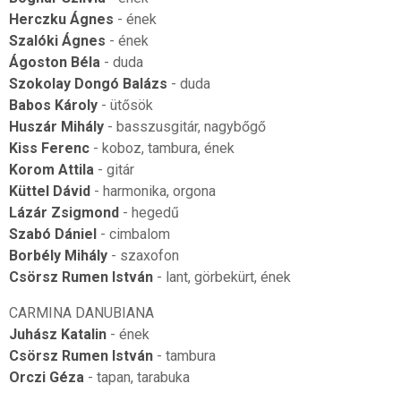
Herczku Ágnes
- ének
Szalóki Ágnes
- ének
Ágoston Béla
- duda
Szokolay Dongó Balázs
- duda
Babos Károly
- ütősök
Huszár Mihály
- basszusgitár, nagybőgő
Kiss Ferenc
- koboz, tambura, ének
Korom Attila
- gitár
Küttel Dávid
- harmonika, orgona
Lázár Zsigmond
- hegedű
Szabó Dániel
- cimbalom
Borbély Mihály
- szaxofon
Csörsz Rumen István
- lant, görbekürt, ének
CARMINA DANUBIANA
Juhász Katalin
- ének
Csörsz Rumen István
- tambura
Orczi Géza
- tapan, tarabuka