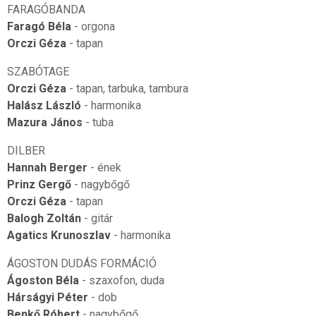
FARAGÓBANDA
Faragó Béla
- orgona
Orczi Géza
- tapan
SZABÓTAGE
Orczi Géza
- tapan, tarbuka, tambura
Halász László
- harmonika
Mazura János
- tuba
DILBER
Hannah Berger
- ének
Prinz Gergő
- nagybőgő
Orczi Géza
- tapan
Balogh Zoltán
- gitár
Agatics Krunoszlav
- harmonika
ÁGOSTON DUDÁS FORMÁCIÓ
Ágoston Béla
- szaxofon, duda
Hárságyi Péter
- dob
Benkő Róbert
- nagybőgő