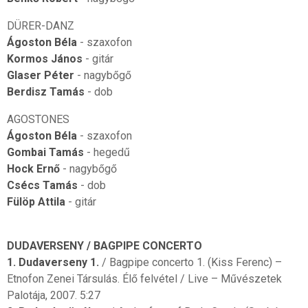
DÜRER-DANZ
Ágoston Béla
- szaxofon
Kormos János
- gitár
Glaser Péter
- nagybőgő
Berdisz Tamás
- dob
AGOSTONES
Ágoston Béla
- szaxofon
Gombai Tamás
- hegedű
Hock Ernő
- nagybőgő
Csécs Tamás
- dob
Fülöp Attila
- gitár
DUDAVERSENY / BAGPIPE CONCERTO
1. Dudaverseny 1.
/ Bagpipe concerto 1. (Kiss Ferenc) –
Etnofon Zenei Társulás. Élő felvétel / Live – Művészetek
Palotája, 2007. 5:27