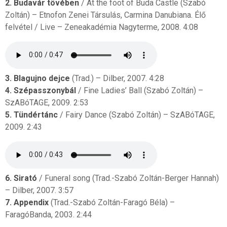
2. Budavár tövében
/ At the foot of Buda Castle (Szabó
Zoltán) – Etnofon Zenei Társulás, Carmina Danubiana. Élő
felvétel / Live – Zeneakadémia Nagyterme, 2008. 4:08
3. Blagujno dejce
(Trad.) – Dilber, 2007. 4:28
4. Szépasszonybál
/ Fine Ladies’ Ball (Szabó Zoltán) –
SzABóTAGE, 2009. 2:53
5. Tündértánc
/ Fairy Dance (Szabó Zoltán) – SzABóTAGE,
2009. 2:43
6. Sirató
/ Funeral song (Trad.-Szabó Zoltán-Berger Hannah)
– Dilber, 2007. 3:57
7. Appendix
(Trad.-Szabó Zoltán-Faragó Béla) –
FaragóBanda, 2003. 2:44