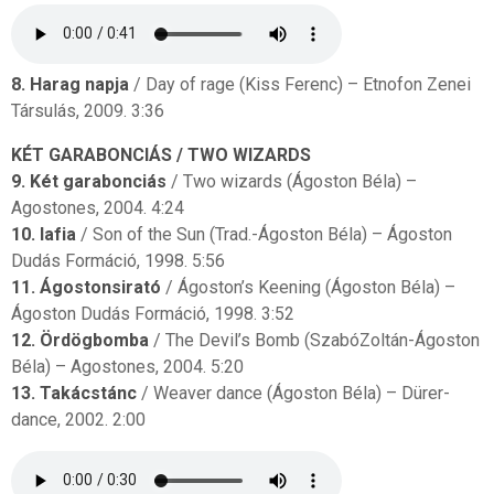
8. Harag napja
/ Day of rage (Kiss Ferenc) – Etnofon Zenei
Társulás, 2009. 3:36
KÉT GARABONCIÁS / TWO WIZARDS
9. Két garabonciás
/ Two wizards (Ágoston Béla) –
Agostones, 2004. 4:24
10. Iafia
/ Son of the Sun (Trad.-Ágoston Béla) – Ágoston
Dudás Formáció, 1998. 5:56
11. Ágostonsirató
/ Ágoston’s Keening (Ágoston Béla) –
Ágoston Dudás Formáció, 1998. 3:52
12. Ördögbomba
/ The Devil’s Bomb (SzabóZoltán-Ágoston
Béla) – Agostones, 2004. 5:20
13. Takácstánc
/ Weaver dance (Ágoston Béla) – Dürer-
dance, 2002. 2:00