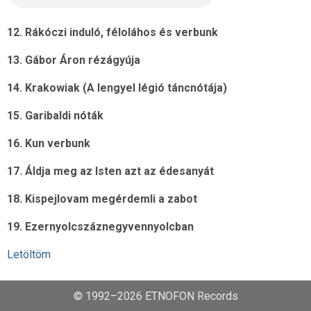
12. Rákóczi induló, féloláhos és verbunk
13. Gábor Áron rézágyúja
14. Krakowiak (A lengyel légió táncnótája)
15. Garibaldi nóták
16. Kun verbunk
17. Áldja meg az Isten azt az édesanyát
18. Kispejlovam megérdemli a zabot
19. Ezernyolcszáznegyvennyolcban
Letöltöm
© 1992–2026 ETNOFON Records