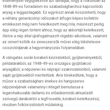
eseményein végigtekintve azt láthatjuk, hogy a folklórban az
1848-89-es forradalom és szabadságharchoz kapcsolódó
anyag a leggazdagabb. Ez egyrészt annak köszönhető, hogy
a néhány generációnyi időszakot átfogni képes kollektív
emlékezet még nem feledkezett meg róla, másrészt pedig
épp elég régen történt ahhoz, hogy az akkortájt keletkezett,
illetve a nép által újrafogalmazott régebbi alkotások, valamint
az ismert költők és zeneszerzők művei elég tökéletesre
csiszolódjanak a hagyományozás folyamatában.
A válogatás során korabeli kéziratokból, gyűjteményekből,
példatárakból, az 1948-49-es országos gyűjtőakció
anyagából, a népzenei és néprajzi szakirodalomból, valamint
saját gyűjtésekből merítettünk. Arra törekedtünk, hogy a
műsor a szabadságharc énekes és hangszeres
népzenéjének valamennyi rétegét bemutassa a
legarchaikusabb dallamú és előadásmódú aktualizált
szövegű daraboktól a legfrissebb, korabeli keletkezésű,
részben folklorizálódott műdalokig.