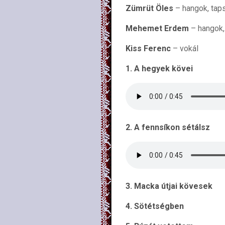
Zümrüt Öles
– hangok, tap
Mehemet Erdem
– hangok,
Kiss Ferenc
– vokál
1. A hegyek kövei
2. A fennsíkon sétálsz
3. Macka útjai kövesek
4. Sötétségben