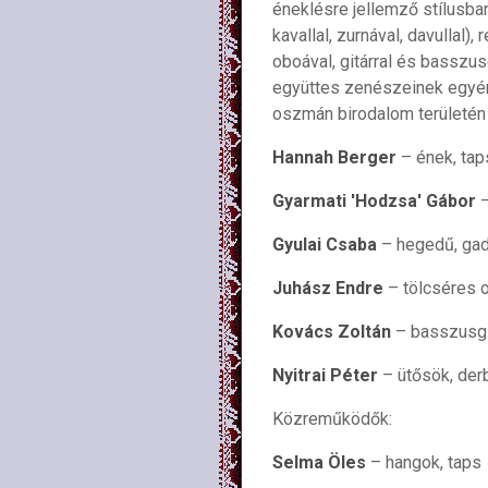
éneklésre jellemző stílusba
kavallal, zurnával, davullal
oboával, gitárral és basszu
együttes zenészeinek egyéni
oszmán birodalom területén
Hannah Berger
– ének, taps
Gyarmati 'Hodzsa' Gábor
–
Gyulai Csaba
– hegedű, gadu
Juhász Endre
– tölcséres o
Kovács Zoltán
– basszusgi
Nyitrai Péter
– ütősök, derb
Közreműködők:
Selma Öles
– hangok, taps