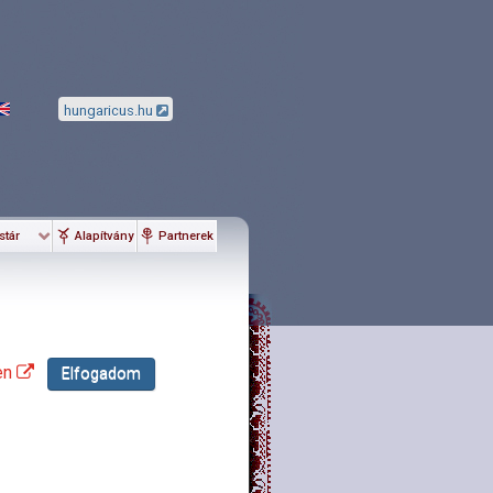
hungaricus.hu
stár
Alapítvány
Partnerek
en
Elfogadom