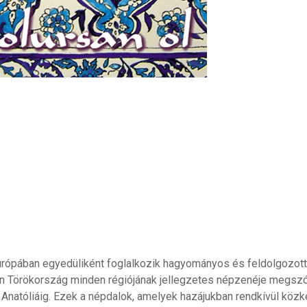
rópában egyedüliként foglalkozik hagyományos és feldolgozott
n Törökország minden régiójának jellegzetes népzenéje megszól
 Anatóliáig. Ezek a népdalok, amelyek hazájukban rendkívül közke