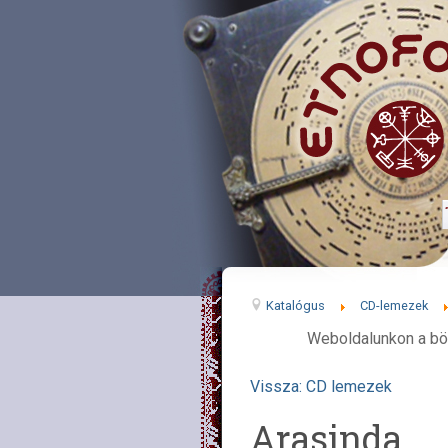
Katalógus
CD-lemezek
Weboldalunkon a bö
Vissza: CD lemezek
Arasinda