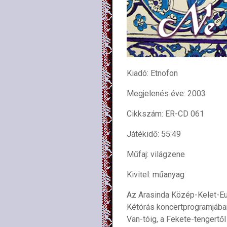
Kiadó: Etnofon
Megjelenés éve: 2003
Cikkszám: ER-CD 061
Játékidő: 55:49
Műfaj: világzene
Kivitel: műanyag
Az Arasinda Közép-Kelet-Eu
Kétórás koncertprogramjába
Van-tóig, a Fekete-tengertől