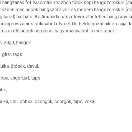
n hangzanak fel. Kíséretük részben török népi hangszerekkel (sa
), részben más népek hangszereivel, és modern hangszerekkel (deff
sgitárral) hallható. Az Arasinda összetéveszthetetlen hangzásvil
 improvizációs stílusából ötvöződik. Feldolgozásaik és saját 
 ma is élő népek népzenei hagyományaiból is merítenek.
, zilgit, hangok
 gitár, taps
lka, ütősök, davul,
boa, angolkürt, taps
tár,
uka, udu, dobok, csengők, csörgők, taps, vokál