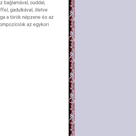
z bağlamával, ouddal,
el, gadulkával, illetve
ága a török népzene és az
kompozícióik az egykori