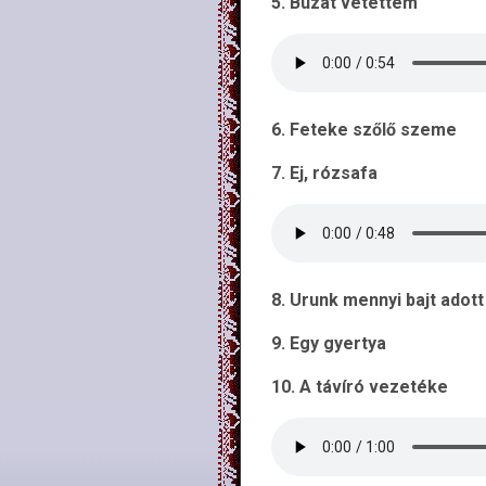
5. Búzát vetettem
6. Feteke szőlő szeme
7. Ej, rózsafa
8. Urunk mennyi bajt adott
9. Egy gyertya
10. A távíró vezetéke