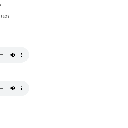
s
 taps