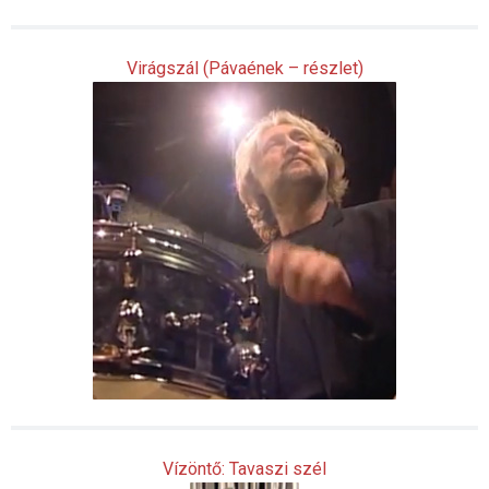
Virágszál (Pávaének – részlet)
Vízöntő: Tavaszi szél