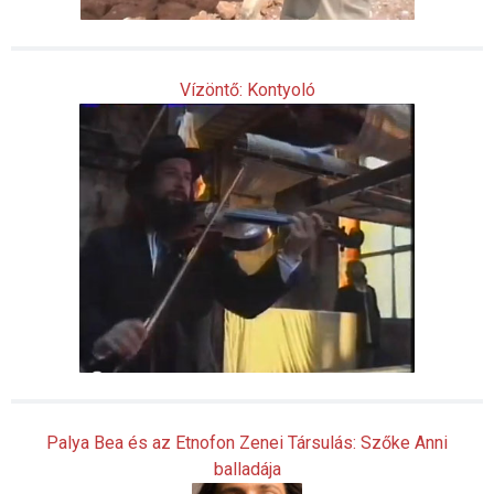
Vízöntő: Kontyoló
Palya Bea és az Etnofon Zenei Társulás: Szőke Anni
balladája