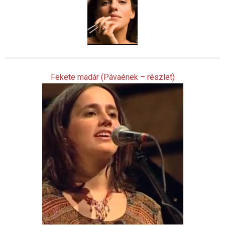
Fekete madár (Pávaének – részlet)