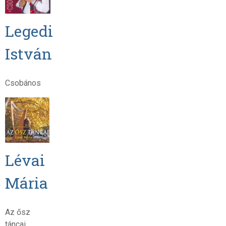
Legedi
István
Csobános
Lévai
Mária
Az ősz
táncai