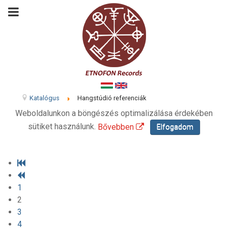
Katalógus
Hangstúdió referenciák
Weboldalunkon a böngészés optimalizálása érdekében
sütiket használunk.
Bővebben
Elfogadom
1
2
3
4