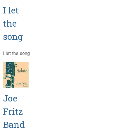
I let
the
song
I let the song
Joe
Fritz
Band