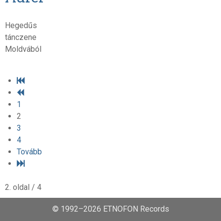
Hegedűs
tánczene
Moldvából
1
2
3
4
Tovább
2. oldal / 4
© 1992–2026 ETNOFON Records