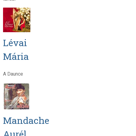
Lévai
Mária
A Daunce
Mandache
Aurél