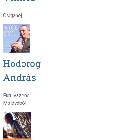
Csigahéj
Hodorog
András
Furulyazene
Moldvából