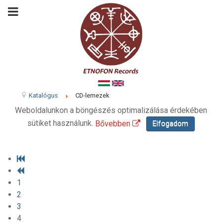
Katalógus
CD-lemezek
Weboldalunkon a böngészés optimalizálása érdekében
sütiket használunk.
Bővebben
Elfogadom
1
2
3
4