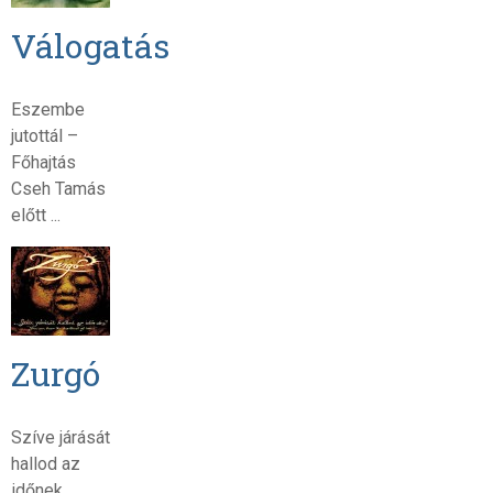
Válogatás
Eszembe
jutottál –
Főhajtás
Cseh Tamás
előtt ...
Zurgó
Szíve járását
hallod az
időnek...