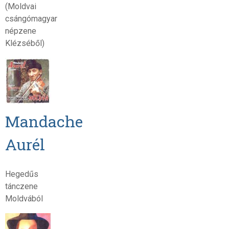
(Moldvai
csángómagyar
népzene
Klézséből)
Mandache
Aurél
Hegedűs
tánczene
Moldvából