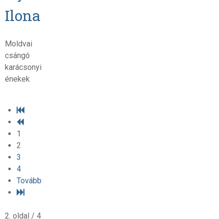
Ilona
Moldvai
csángó
karácsonyi
énekek
1
2
3
4
Tovább
2. oldal / 4