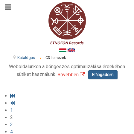
Katalógus
CD-lemezek
Weboldalunkon a böngészés optimalizálása érdekében
sütiket használunk.
Bővebben
Elfogadom
1
2
3
4