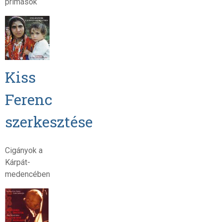
prímások
Kiss
Ferenc
szerkesztése
Cigányok a
Kárpát-
medencében